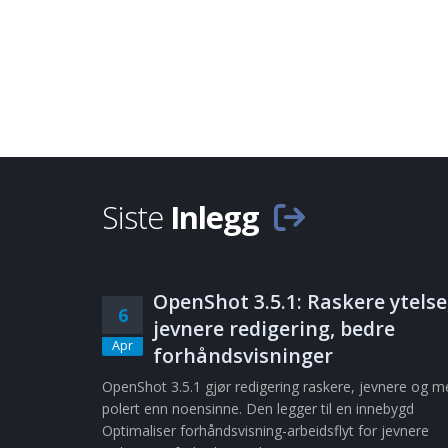
Siste
Inlegg
OpenShot 3.5.1: Raskere ytelse
6
jevnere redigering, bedre
Apr
forhåndsvisninger
OpenShot 3.5.1 gjør redigering raskere, jevnere og m
polert enn noensinne. Den legger til en innebygd
Optimaliser forhåndsvisning-arbeidsflyt for jevnere