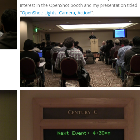
interest in the OpenShot booth and my presentation titled
"
OpenShot: Lights, Camera, Action!
".