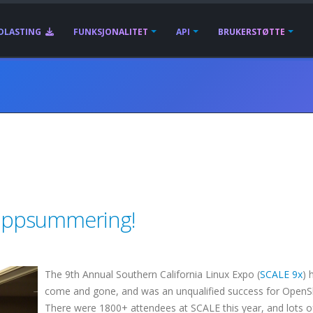
DLASTING
FUNKSJONALITET
API
BRUKERSTØTTE
Oppsummering!
The 9th Annual Southern California Linux Expo (
SCALE 9x
) 
come and gone, and was an unqualified success for OpenS
There were 1800+ attendees at SCALE this year, and lots o