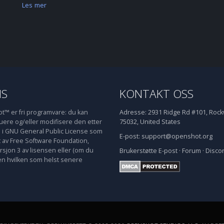
Les mer
NS
KONTAKT OSS
™ er fri programvare: du kan
Adresse:
2931 Ridge Rd #101, Rockw
buere og/eller modifisere den etter
75032, United States
e i GNU General Public License som
E-post:
support@openshot.org
t av Free Software Foundation,
rsjon 3 av lisensen eller (om du
Brukerstøtte
E-post
·
Forum
·
Disco
en hvilken som helst senere