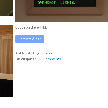
booth on the exhibit ...
Fortsett å lese
Stikkord
:
Ingen merker
Diskusjoner
:
16 Comments