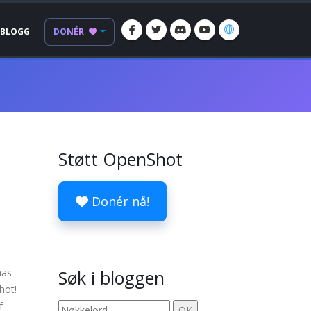
BLOGG
DONÉR
Støtt OpenShot
Donér nå!
has
Søk i bloggen
hot!
f