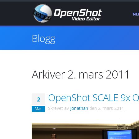
NE
Blogg
Arkiver 2. mars 2011
OpenShot SCALE 9x 
2
Skrevet av
Jonathan
den
2. mars 2011
.
Mar