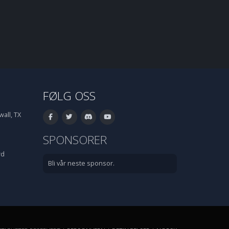
FØLG OSS
all, TX
SPONSORER
rd
Bli vår neste sponsor.