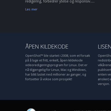
redigering, forbedrer ytelse og responsiv......
Les mer
ÅPEN KILDEKODE
LISE
OpenShot™ ble startet i 2008, som et forsøk
OpenShot
på å lage et fritt, enkelt, åpen kildekode
redistri
videoredigeringsprogram for Linux. Det er
vilkåren
nå tilgjengelig for Linux, Mac og Windows,
publiser
har blitt lastet ned millioner av ganger, og
enten ve
fortsetter å vokse som prosjekt!
ønsker) 
versjon.