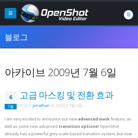
블로그
아카이브 2009년 7월 6일
고급 마스킹 및 전환 효과
6
작성자
Jonathan
에
2009년 7월 6일
.
7월
I am very excited to announce our new
advanced mask
feature, as
well as some new advanced
transition options!
OpenShot
already has a powerful grey-scale based transition system, but now