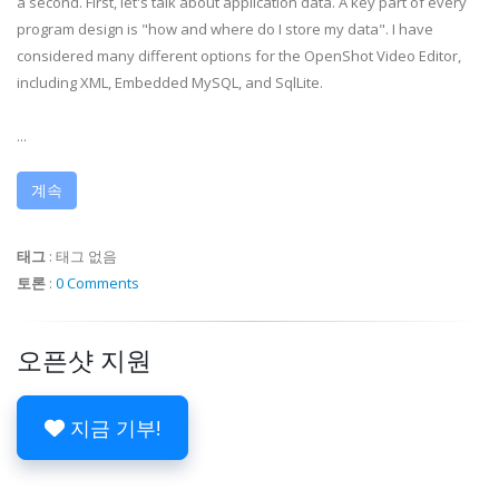
a second. First, let's talk about application data. A key part of every
program design is "how and where do I store my data". I have
considered many different options for the OpenShot Video Editor,
including XML, Embedded MySQL, and SqlLite.
...
계속
태그
:
태그 없음
토론
:
0 Comments
오픈샷 지원
지금 기부!