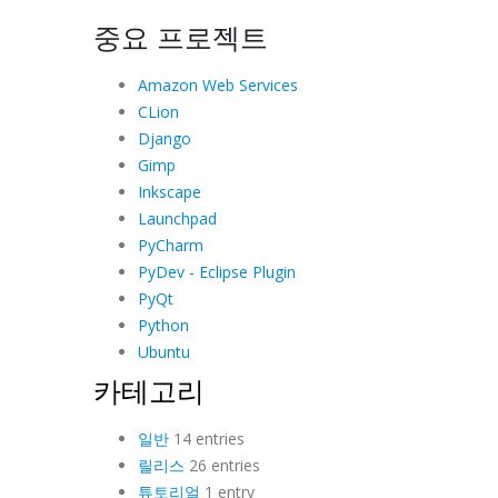
중요 프로젝트
Amazon Web Services
CLion
Django
Gimp
Inkscape
Launchpad
PyCharm
PyDev - Eclipse Plugin
PyQt
Python
Ubuntu
카테고리
일반
14 entries
릴리스
26 entries
튜토리얼
1 entry