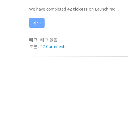
We have completed
42 tickets
on LaunchPad ...
계속
태그
:
태그 없음
토론
:
22 Comments