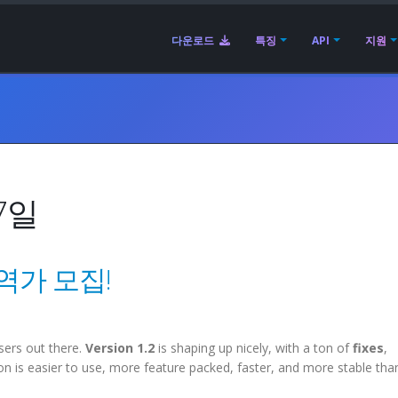
다운로드
특징
API
지원
7일
번역가 모집!
sers out there.
Version 1.2
is shaping up nicely, with a ton of
fixes
,
ion is easier to use, more feature packed, faster, and more stable tha