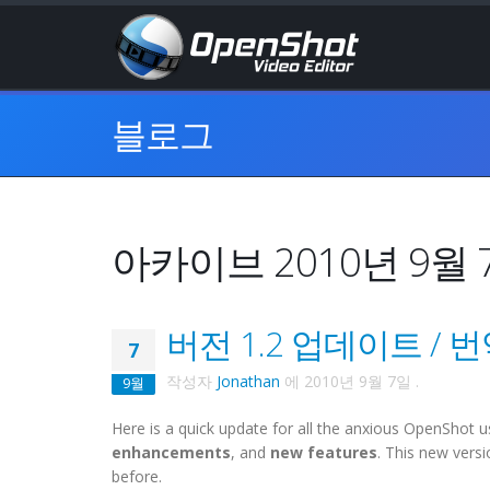
블로그
아카이브 2010년 9월 
버전 1.2 업데이트 / 
7
작성자
Jonathan
에
2010년 9월 7일
.
9월
Here is a quick update for all the anxious OpenShot u
enhancements
, and
new features
. This new vers
before.