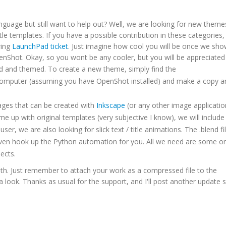
anguage but still want to help out? Well, we are looking for new them
le templates. If you have a possible contribution in these categories,
wing
LaunchPad ticket
. Just imagine how cool you will be once we sh
enShot. Okay, so you wont be any cooler, but you will be appreciated
 and themed. To create a new theme, simply find the
computer (assuming you have OpenShot installed) and make a copy an
ages that can be created with
Inkscape
(or any other image applicatio
me up with original templates (very subjective I know), we will include
user, we are also looking for slick text / title animations. The .blend fi
l even hook up the Python automation for you. All we need are some or
ects.
th. Just remember to attach your work as a compressed file to the
 look. Thanks as usual for the support, and I'll post another update 