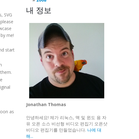
내 정보
es, SVG
 please
owcase
 by me!
d start
n
 them.
le
iginal
Jonathan Thomas
soon as
안녕하세요! 제가 리눅스, 맥 및 윈도 용 자
유 오픈 소스 비선형 비디오 편집기 오픈샷
비디오 편집기를 만들었습니다.
나에 대
해...