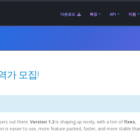
다운로드
특징
API
지원
번역가 모집!
sers out there.
Version 1.2
is shaping up nicely, with a ton of
fixes
,
ion is easier to use, more feature packed, faster, and more stable tha