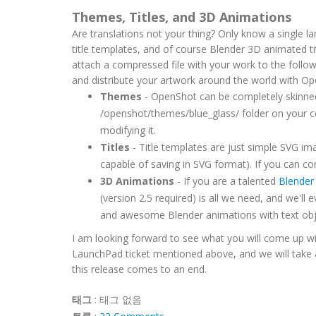
Themes, Titles, and 3D Animations
Are translations not your thing? Only know a single l
title templates, and of course Blender 3D animated tit
attach a compressed file with your work to the follo
and distribute your artwork around the world with Op
Themes
- OpenShot can be completely skinned
/openshot/themes/blue_glass/ folder on your 
modifying it.
Titles
- Title templates are just simple SVG im
capable of saving in SVG format). If you can co
3D Animations
- If you are a talented
Blender
(version 2.5 required) is all we need, and we'l
and awesome Blender animations with text obj
I am looking forward to see what you will come up wi
LaunchPad ticket mentioned above, and we will take a
this release comes to an end.
태그
:
태그 없음