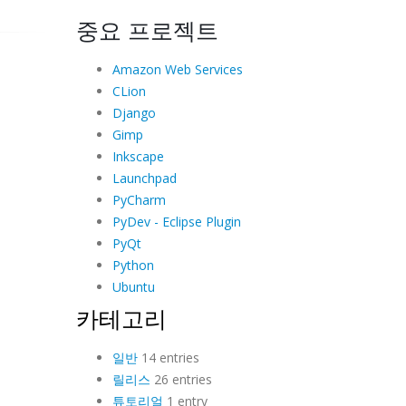
중요 프로젝트
Amazon Web Services
CLion
Django
Gimp
Inkscape
Launchpad
PyCharm
PyDev - Eclipse Plugin
PyQt
Python
Ubuntu
카테고리
일반
14 entries
릴리스
26 entries
튜토리얼
1 entry