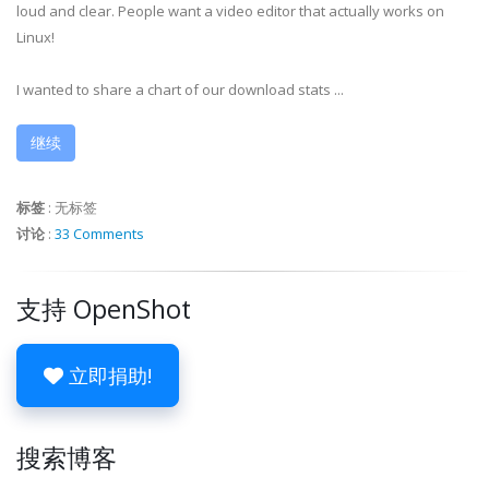
loud and clear. People want a video editor that actually works on
Linux!
I wanted to share a chart of our download stats ...
继续
标签
:
无标签
讨论
:
33 Comments
支持 OpenShot
立即捐助!
搜索博客