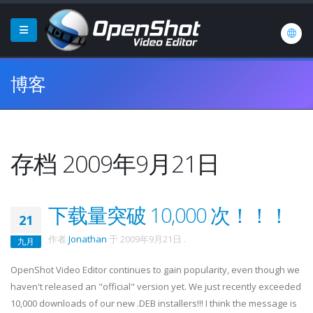
博客
存档 2009年9月21日
下载量突破 10,000 次！！！
21
作者
Jonathan
于
2009年9月21日
.
九月
OpenShot Video Editor continues to gain popularity, even though we
haven't released an "official" version yet. We just recently exceeded
10,000 downloads of our new .DEB installers!!! I think the message is