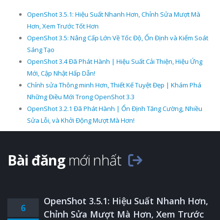
OpenShot 3.5.1: Hiệu Suất Nhanh Hơn, Chỉnh Sửa Mượt Mà
Hơn, Xem Trước Tốt Hơn
OpenShot 3.5: Nâng Cấp Lớn Về Tốc Độ, Ổn Định và Kiểm Soát
Sáng Tạo
OpenShot 3.4 Đã Phát Hành | Hiệu Suất Cải Thiện, Hiệu Ứng
Mới, Cập Nhật Hấp Dẫn!
Chỉnh sửa Thông minh Hơn, Thiết Kế Tuyệt Đẹp | Khám Phá
Những Điều Mới Trong OpenShot 3.3
OpenShot 3.2.1 Đã Phát Hành | Ổn Định Tăng Cường, Nhiều
Sửa Lỗi, và Khởi Động Mượt Mà Hơn!
Bài đăng
mới nhất
OpenShot 3.5.1: Hiệu Suất Nhanh Hơn,
6
Chỉnh Sửa Mượt Mà Hơn, Xem Trước