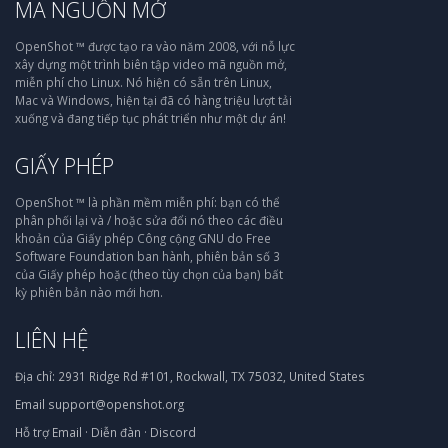
MÃ NGUỒN MỞ
OpenShot ™ được tạo ra vào năm 2008, với nỗ lực
xây dựng một trình biên tập video mã nguồn mở,
miễn phí cho Linux. Nó hiện có sẵn trên Linux,
Mac và Windows, hiện tại đã có hàng triệu lượt tải
xuống và đang tiếp tục phát triển như một dự án!
GIẤY PHÉP
OpenShot ™ là phần mềm miễn phí: bạn có thể
phân phối lại và / hoặc sửa đổi nó theo các điều
khoản của Giấy phép Công cộng GNU do Free
Software Foundation ban hành, phiên bản số 3
của Giấy phép hoặc (theo tùy chọn của bạn) bất
kỳ phiên bản nào mới hơn.
LIÊN HỆ
Địa chỉ:
2931 Ridge Rd #101, Rockwall, TX 75032, United States
Email
support@openshot.org
Hỗ trợ
Email
·
Diễn đàn
·
Discord