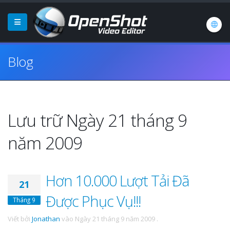
Blog
Lưu trữ Ngày 21 tháng 9
năm 2009
Hơn 10.000 Lượt Tải Đã
21
Được Phục Vụ!!!
Tháng 9
Viết bởi
Jonathan
vào
Ngày 21 tháng 9 năm 2009
.