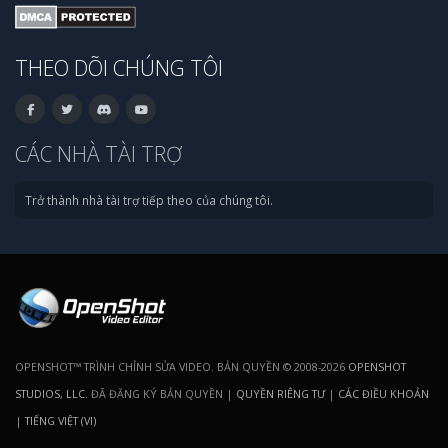
THEO DÕI CHÚNG TÔI
CÁC NHÀ TÀI TRỢ
Trở thành nhà tài trợ tiếp theo của chúng tôi.
OPENSHOT™ TRÌNH CHỈNH SỬA VIDEO. BẢN QUYỀN © 2008-2026
OPENSHOT
STUDIOS, LLC
. ĐÃ ĐĂNG KÝ BẢN QUYỀN |
QUYỀN RIÊNG TƯ
|
CÁC ĐIỀU KHOẢN
|
TIẾNG VIỆT (VI)