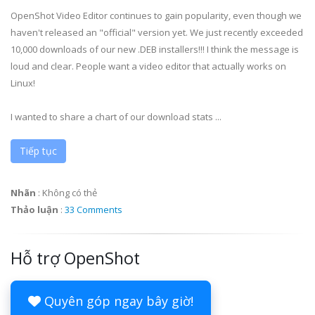
OpenShot Video Editor continues to gain popularity, even though we
haven't released an "official" version yet. We just recently exceeded
10,000 downloads of our new .DEB installers!!! I think the message is
loud and clear. People want a video editor that actually works on
Linux!
I wanted to share a chart of our download stats ...
Tiếp tục
Nhãn
:
Không có thẻ
Thảo luận
:
33 Comments
Hỗ trợ OpenShot
Quyên góp ngay bây giờ!