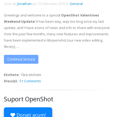
Scris de
Jonathan
pe
13 Februarie 2015
în
General
.
Greetings and welcome to a special
OpenShot Valentines
Weekend Update
! It has been way, way too long since my last
update, and I have a tons of news and info to share with everyone.
Over the past few months, many new features and improvements
have been implemented in libopenshot (our new video editing
library), ...
Continuă lectura
Etichete
:
Fără etichete
Discuții
:
51 Comments
Suport OpenShot
Donați acum!