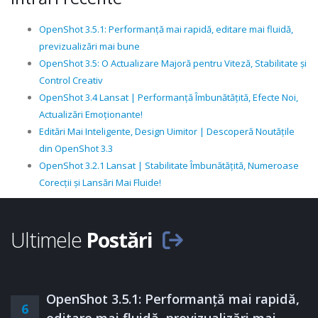
OpenShot 3.5.1: Performanță mai rapidă, editare mai fluidă,
previzualizări mai bune
OpenShot 3.5: O Actualizare Majoră pentru Viteză, Stabilitate și
Control Creativ
OpenShot 3.4 Lansat | Performanță Îmbunătățită, Efecte Noi,
Actualizări Emoționante!
Editări Mai Inteligente, Design Uimitor | Descoperă Noutățile
din OpenShot 3.3
OpenShot 3.2.1 Lansat | Stabilitate Îmbunătățită, Numeroase
Corecții și Lansări Mai Fluide!
Ultimele
Postări
OpenShot 3.5.1: Performanță mai rapidă,
6