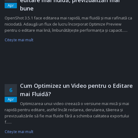
editare mai fluidă, previzualizări mai
Apr
bune
OpenShot 3.5.1 face editarea mai rapidă, mai fluidă și mai rafinată ca
niciodată. Adaugă un flux de lucru încorporat Optimize Preview
pentru o editare mai lină, îmbunătățește performanța și capacit......
Citeşte mai mult
Cum Optimizez un Video pentru o Editare
6
mai Fluidă?
Apr
Optimizarea unui video creează o versiune mai mică și mai
rapidă pentru editare, astfel încât redarea, derularea, tăierea și
previzualizările să fie mai fluide fără a schimba calitatea exportului
f......
Citeşte mai mult