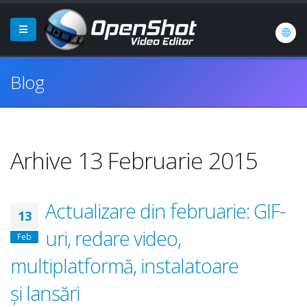
Blog
Arhive 13 Februarie 2015
Actualizare din februarie: GIF-
13
uri, redare video,
Feb
multiplatformă, instalatoare
și lansări