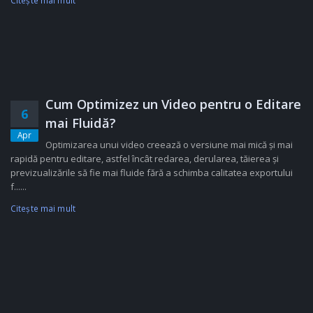
Citeşte mai mult
Cum Optimizez un Video pentru o Editare
6
mai Fluidă?
Apr
Optimizarea unui video creează o versiune mai mică și mai
rapidă pentru editare, astfel încât redarea, derularea, tăierea și
previzualizările să fie mai fluide fără a schimba calitatea exportului
f......
Citeşte mai mult