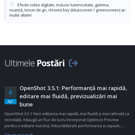
Efecte video digitale, inclusiv luminozitate, gamma,
nuanță, tonuri de gri, chroma key (bluescreen / greenscreen) și
multe altele!
Ultimele
Postări
OpenShot 3.5.1: Performanță mai rapidă,
6
editare mai fluidă, previzualizări mai
Apr
bune
OpenShot 3.5.1 face editarea mai rapidă, mai fluidă și mai rafinată ca
niciodată. Adaugă un flux de lucru încorporat Optimize Preview
pentru o editare mai lină, îmbunătățește performanța și capacit......