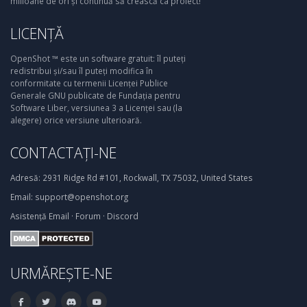
milioane de ori și continuă să crească ca proiect!
LICENȚĂ
OpenShot ™ este un software gratuit: îl puteți
redistribui și/sau îl puteți modifica în
conformitate cu termenii Licenței Publice
Generale GNU publicate de Fundația pentru
Software Liber, versiunea 3 a Licenței sau (la
alegere) orice versiune ulterioară.
CONTACTAȚI-NE
Adresă:
2931 Ridge Rd #101, Rockwall, TX 75032, United States
Email:
support@openshot.org
Asistență
Email
·
Forum
·
Discord
URMĂREȘTE-NE