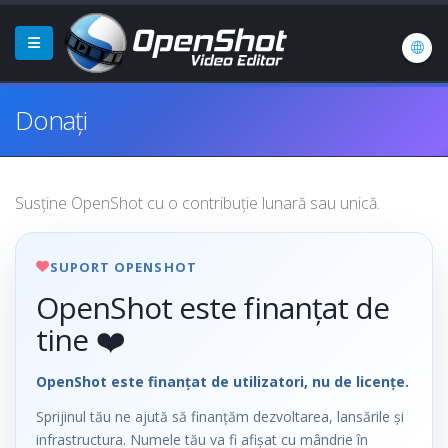
Donați
Susține OpenShot cu o contribuție lunară sau unică.
SUPORT OPENSHOT
OpenShot este finanțat de
tine ❤️
OpenShot este finanțat de utilizatori, nu de licențe.
Sprijinul tău ne ajută să finanțăm dezvoltarea, lansările și
infrastructura. Numele tău va fi afișat cu mândrie în