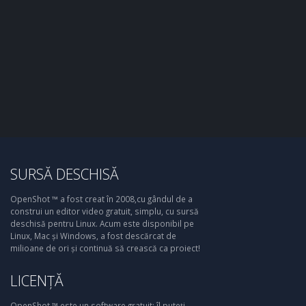
SURSĂ DESCHISĂ
OpenShot ™ a fost creat în 2008,cu gândul de a
construi un editor video gratuit, simplu, cu sursă
deschisă pentru Linux. Acum este disponibil pe
Linux, Mac și Windows, a fost descărcat de
milioane de ori și continuă să crească ca proiect!
LICENȚĂ
OpenShot ™ este un software gratuit: îl puteți