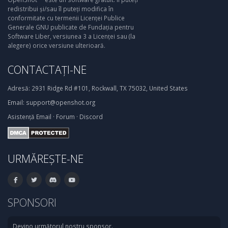
redistribui și/sau îl puteți modifica în
conformitate cu termenii Licenței Publice
Generale GNU publicate de Fundația pentru
Software Liber, versiunea 3 a Licenței sau (la
alegere) orice versiune ulterioară.
CONTACTAȚI-NE
Adresă:
2931 Ridge Rd #101, Rockwall, TX 75032, United States
Email:
support@openshot.org
Asistență
Email
·
Forum
·
Discord
URMĂREȘTE-NE
SPONSORI
Devino următorul nostru sponsor.