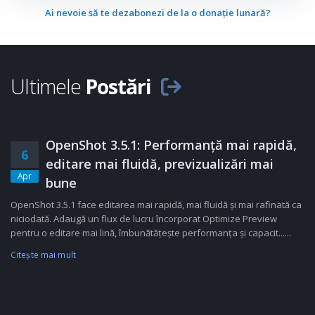
Ai nevoie să te dezabonezi de la o donație lunară?
Ultimele
Postări
OpenShot 3.5.1: Performanță mai rapidă,
6
editare mai fluidă, previzualizări mai
Apr
bune
OpenShot 3.5.1 face editarea mai rapidă, mai fluidă și mai rafinată ca
niciodată. Adaugă un flux de lucru încorporat Optimize Preview
pentru o editare mai lină, îmbunătățește performanța și capacit......
Citeşte mai mult