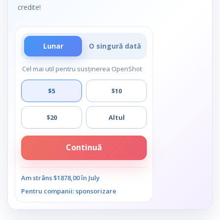
credite!
Lunar
O singură dată
Cel mai util pentru susținerea OpenShot
$5
$10
$20
Altul
Continuă
Am strâns $1878,00 în July
Pentru companii: sponsorizare