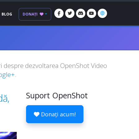
BLOG
DONAȚI
izări despre dezvoltarea OpenShot Video
ogle+
.
Suport OpenShot
dă,
Donați acum!