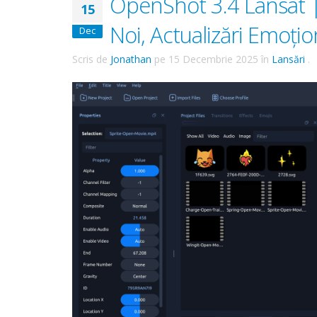
OpenShot 3.4 Lansat |
15
Noi, Actualizări Emoți
Dec
Scris de
Jonathan
pe
15 Decembrie 2025
în
Lansări
.