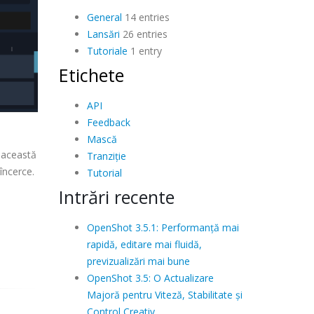
General
14 entries
Lansări
26 entries
Tutoriale
1 entry
Etichete
API
Feedback
Mască
, această
Tranziție
încerce.
Tutorial
Intrări recente
OpenShot 3.5.1: Performanță mai
rapidă, editare mai fluidă,
previzualizări mai bune
OpenShot 3.5: O Actualizare
Majoră pentru Viteză, Stabilitate și
Control Creativ