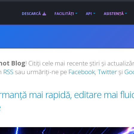
DESCARCĂ
FACILITĂȚI
API
ASISTENȚĂ
ot Blog
! Citiți cele mai recente știri și actual
in
RSS
sau urmăriți-ne pe
Facebook
,
Twitter
și
Go
manță mai rapidă, editare mai flui
e