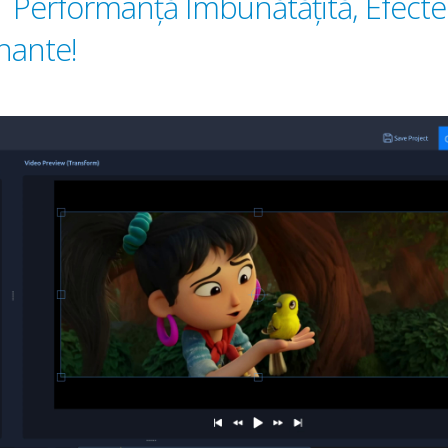
 Performanță Îmbunătățită, Efecte
onante!