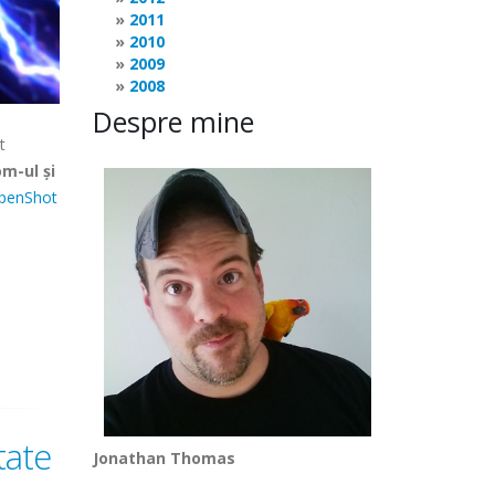
2011
2010
2009
2008
Despre mine
t
m-ul și
penShot
tate
Jonathan Thomas