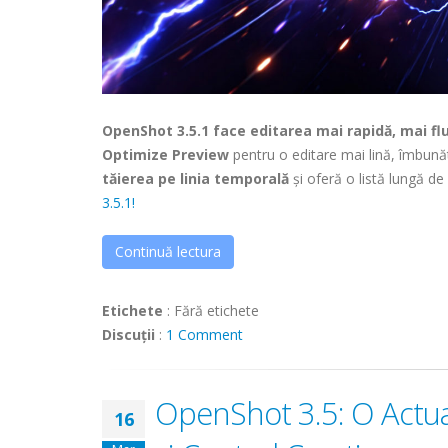
OpenShot 3.5.1 face editarea mai rapidă, mai flu
Optimize Preview
pentru o editare mai lină, îmbun
tăierea pe linia temporală
și oferă o listă lungă de 
3.5.1!
Continuă lectura
Etichete
:
Fără etichete
Discuții
:
1 Comment
OpenShot 3.5: O Actual
16