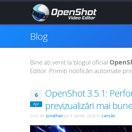
Blog
Bine ați venit la blogul oficial
OpenSh
Editor. Primiți notificări automate pr
OpenShot 3.5.1: Perfor
6
previzualizări mai bun
Apr
Scris de
Jonathan
pe
6 Aprilie 2026
în
Lansări
.