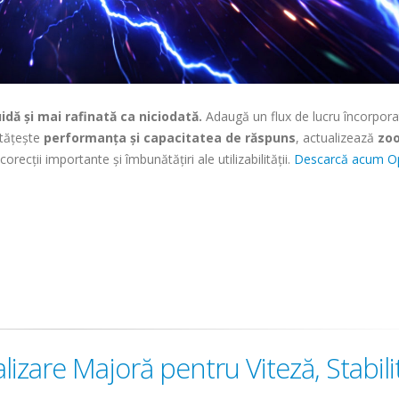
idă și mai rafinată ca niciodată.
Adaugă un flux de lucru încorpora
ătățește
performanța și capacitatea de răspuns
, actualizează
zoo
corecții importante și îmbunătățiri ale utilizabilității.
Descarcă acum O
izare Majoră pentru Viteză, Stabili