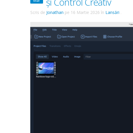
și Control Creativ
Mar
Scris de
Jonathan
pe
16 Martie 2026
în
Lansări
.