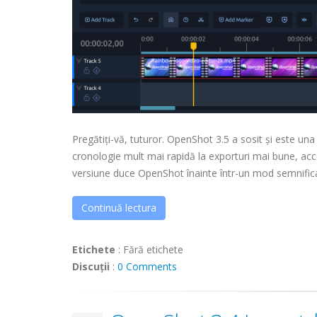
Pregătiți-vă, tuturor. OpenShot 3.5 a sosit și este una
cronologie mult mai rapidă la exporturi mai bune, acce
versiune duce OpenShot înainte într-un mod semnifica
Continuă lectura
Etichete
:
Fără etichete
Discuții
:
0 Comments