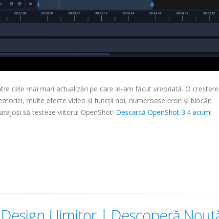
tre cele mai mari actualizări pe care le-am făcut vreodată. O creștere
oriei, multe efecte video și funcții noi, numeroase erori și blocări
urajoși să testeze viitorul OpenShot!
Descarcă OpenShot 3.4 acum
!
e, Design Uimitor | Descoperă Noută