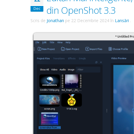
din OpenShot 3.3
Dec
Scris de
Jonathan
pe
22 Decembrie 2024
în
Lansări
.