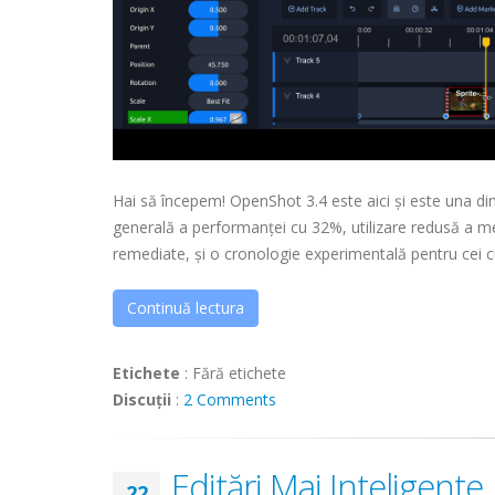
Hai să începem! OpenShot 3.4 este aici și este una din
generală a performanței cu 32%, utilizare redusă a mem
remediate, și o cronologie experimentală pentru cei c
Continuă lectura
Etichete
:
Fără etichete
Discuții
:
2 Comments
Editări Mai Inteligent
22