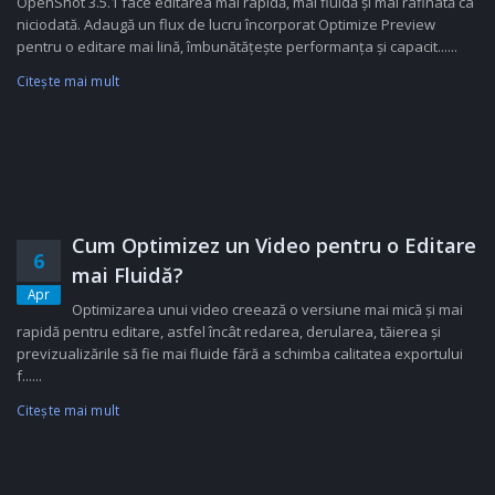
OpenShot 3.5.1 face editarea mai rapidă, mai fluidă și mai rafinată ca
niciodată. Adaugă un flux de lucru încorporat Optimize Preview
pentru o editare mai lină, îmbunătățește performanța și capacit......
Citeşte mai mult
Cum Optimizez un Video pentru o Editare
6
mai Fluidă?
Apr
Optimizarea unui video creează o versiune mai mică și mai
rapidă pentru editare, astfel încât redarea, derularea, tăierea și
previzualizările să fie mai fluide fără a schimba calitatea exportului
f......
Citeşte mai mult