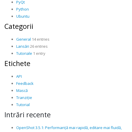
PyQt
Python
Ubuntu
Categorii
General
14 entries
Lansări
26 entries
Tutoriale
1 entry
Etichete
API
Feedback
Mască
Tranziție
Tutorial
Intrări recente
OpenShot 3.5.1: Performanță mai rapidă, editare mai fluidă,