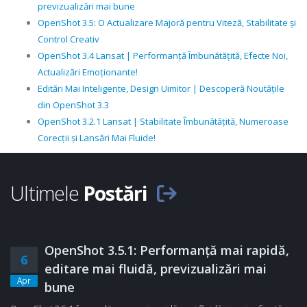
previzualizări mai bune
OpenShot 3.5: O Actualizare Majoră pentru Viteză, Stabilitate și
Control Creativ
OpenShot 3.4 Lansat | Performanță Îmbunătățită, Efecte Noi,
Actualizări Emoționante!
Editări Mai Inteligente, Design Uimitor | Descoperă Noutățile
din OpenShot 3.3
OpenShot 3.2.1 Lansat | Stabilitate Îmbunătățită, Numeroase
Corecții și Lansări Mai Fluide!
Ultimele
Postări
OpenShot 3.5.1: Performanță mai rapidă,
6
editare mai fluidă, previzualizări mai
Apr
bune