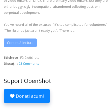
of video editors on Linux. There are many video editors, but they are
either buggy, ugly, incompatible, abandoned collecting dust, or in
perpetual development.
You've heard all of the excuses, "It's too complicated for volunteers",
"The libraries just aren't ready yet", "There is ...
Continuă lectura
Etichete
:
Fără etichete
Discuții
:
23 Comments
Suport OpenShot
Donați acum!