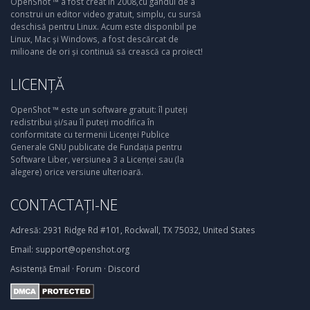
OpenShot ™ a fost creat în 2008,cu gândul de a
construi un editor video gratuit, simplu, cu sursă
deschisă pentru Linux. Acum este disponibil pe
Linux, Mac și Windows, a fost descărcat de
milioane de ori și continuă să crească ca proiect!
LICENȚĂ
OpenShot ™ este un software gratuit: îl puteți
redistribui și/sau îl puteți modifica în
conformitate cu termenii Licenței Publice
Generale GNU publicate de Fundația pentru
Software Liber, versiunea 3 a Licenței sau (la
alegere) orice versiune ulterioară.
CONTACTAȚI-NE
Adresă:
2931 Ridge Rd #101, Rockwall, TX 75032, United States
Email:
support@openshot.org
Asistență
Email
·
Forum
·
Discord