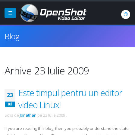
Blog
Arhive 23 Iulie 2009
Este timpul pentru un editor
23
video Linux!
Iul
Scris de
Jonathan
pe
23 Iulie 2009
.
If you are reading this blog, then you probably understand the state