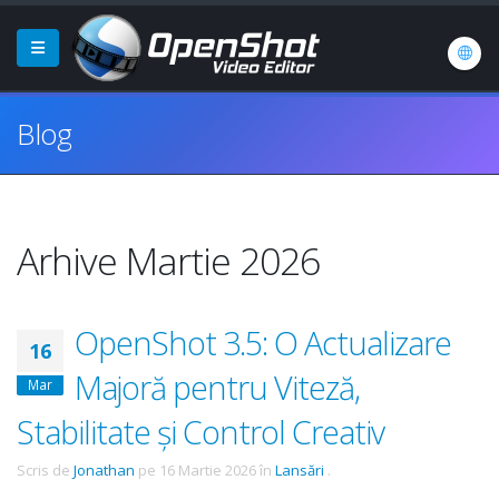
Blog
Arhive Martie 2026
OpenShot 3.5: O Actualizare
16
Majoră pentru Viteză,
Mar
Stabilitate și Control Creativ
Scris de
Jonathan
pe
16 Martie 2026
în
Lansări
.