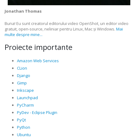
Jonathan Thomas
Buna! Eu sunt creatorul editorului video OpenShot, un editor video
gratuit, open-source, neliniar pentru Linux, Mac și Windows.
Mai
multe despre mine...
Proiecte importante
Amazon Web Services
CLion
Django
Gimp
Inkscape
Launchpad
PyCharm
PyDev - Eclipse Plugin
PyQt
Python
Ubuntu