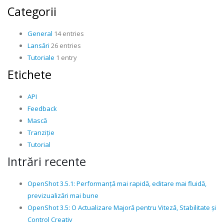
Categorii
General
14 entries
Lansări
26 entries
Tutoriale
1 entry
Etichete
API
Feedback
Mască
Tranziție
Tutorial
Intrări recente
OpenShot 3.5.1: Performanță mai rapidă, editare mai fluidă,
previzualizări mai bune
OpenShot 3.5: O Actualizare Majoră pentru Viteză, Stabilitate și
Control Creativ