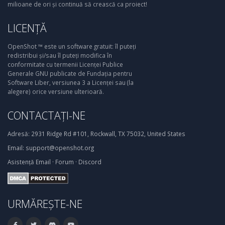
milioane de ori și continuă să crească ca proiect!
LICENȚĂ
OpenShot ™ este un software gratuit: îl puteți
redistribui și/sau îl puteți modifica în
conformitate cu termenii Licenței Publice
Generale GNU publicate de Fundația pentru
Software Liber, versiunea 3 a Licenței sau (la
alegere) orice versiune ulterioară.
CONTACTAȚI-NE
Adresă:
2931 Ridge Rd #101, Rockwall, TX 75032, United States
Email:
support@openshot.org
Asistență
Email
·
Forum
·
Discord
URMĂREȘTE-NE