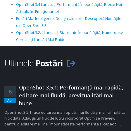
OpenShot 3.4 Lansat | Performanță Îmbunătățită, Efecte Noi,
Actualizări Emoționante!
Editări Mai Inteligente, Design Uimitor | Descoperă Noutățile
din OpenShot 3.3
OpenShot 3.2.1 Lansat | Stabilitate Îmbunătățită, Numeroase
Corecții și Lansări Mai Fluide!
Ultimele
Postări
OpenShot 3.5.1: Performanță mai rapidă,
6
editare mai fluidă, previzualizări mai
Apr
bune
OpenShot 3.5.1 face editarea mai rapidă, mai fluidă și mai rafinată ca
niciodată. Adaugă un flux de lucru încorporat Optimize Preview
pentru o editare mai lină, îmbunătățește performanța și capacit......