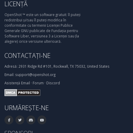
LICENȚĂ
OpenShot ™ este un software gratuit: îl puteți
redistribui și/sau îl puteți modifica în
conformitate cu termenii Licenței Publice
Generale GNU publicate de Fundația pentru
Software Liber, versiunea 3 a Licenței sau (la
alegere) orice versiune ulterioară.
CONTACTAȚI-NE
Adresă:
2931 Ridge Rd #101, Rockwall, TX 75032, United States
Email:
support@openshot.org
Asistență
Email
·
Forum
·
Discord
URMĂREȘTE-NE