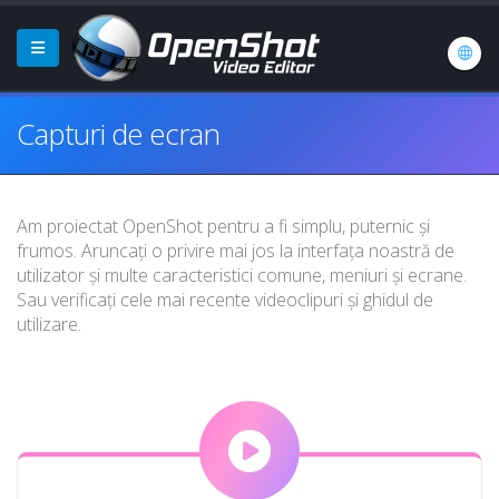
Capturi de ecran
Am proiectat OpenShot pentru a fi simplu, puternic și
frumos. Aruncați o privire mai jos la interfața noastră de
utilizator și multe caracteristici comune, meniuri și ecrane.
Sau verificați cele mai recente videoclipuri și ghidul de
utilizare.