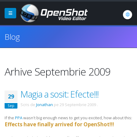
Blog
Arhive Septembrie 2009
Magia a sosit: Efecte!!!
29
Scris de
Jonathan
pe
29 Septembrie 2009
.
Sep
If the
PPA
wasn't big enough news to get you excited, how about this:
Effects have finally arrived for OpenShot!!!