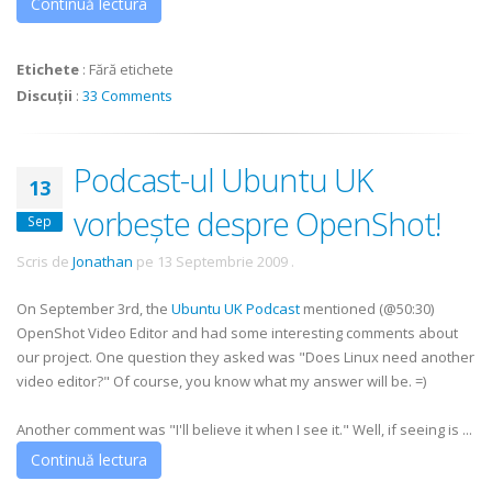
Continuă lectura
Etichete
:
Fără etichete
Discuții
:
33 Comments
Podcast-ul Ubuntu UK
13
vorbește despre OpenShot!
Sep
Scris de
Jonathan
pe
13 Septembrie 2009
.
On September 3rd, the
Ubuntu UK Podcast
mentioned (@50:30)
OpenShot Video Editor and had some interesting comments about
our project. One question they asked was "Does Linux need another
video editor?" Of course, you know what my answer will be. =)
Another comment was "I'll believe it when I see it." Well, if seeing is ...
Continuă lectura