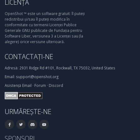
LICENȚĂ
OpenShot ™ este un software gratuit: îl puteți
redistribui și/sau îl puteți modifica în
conformitate cu termenii Licenței Publice
Generale GNU publicate de Fundația pentru
Software Liber, versiunea 3 a Licenței sau (la
alegere) orice versiune ulterioară.
CONTACTAȚI-NE
Adresă:
2931 Ridge Rd #101, Rockwall, TX 75032, United States
Email:
support@openshot.org
Asistență
Email
·
Forum
·
Discord
URMĂREȘTE-NE
SPONSORI