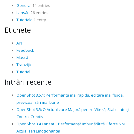
General
14 entries
Lansări
26 entries
Tutoriale
1 entry
Etichete
API
Feedback
Mască
Tranziție
Tutorial
Intrări recente
OpenShot 3.5.1: Performanță mai rapidă, editare mai fluidă,
previzualizări mai bune
OpenShot 3.5: O Actualizare Majoră pentru Viteză, Stabilitate și
Control Creativ
OpenShot 3.4 Lansat | Performanță Îmbunătățită, Efecte Noi,
Actualizări Emoționante!