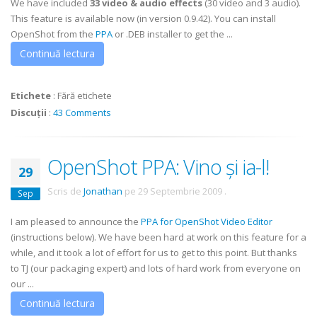
We have included
33
video & audio effects
(30 video and 3 audio).
This feature is available now (in version 0.9.42). You can install
OpenShot from the
PPA
or .DEB installer to get the ...
Continuă lectura
Etichete
:
Fără etichete
Discuții
:
43 Comments
OpenShot PPA: Vino și ia-l!
29
Scris de
Jonathan
pe
29 Septembrie 2009
.
Sep
I am pleased to announce the
PPA for OpenShot Video Editor
(instructions below). We have been hard at work on this feature for a
while, and it took a lot of effort for us to get to this point. But thanks
to TJ (our packaging expert) and lots of hard work from everyone on
our ...
Continuă lectura