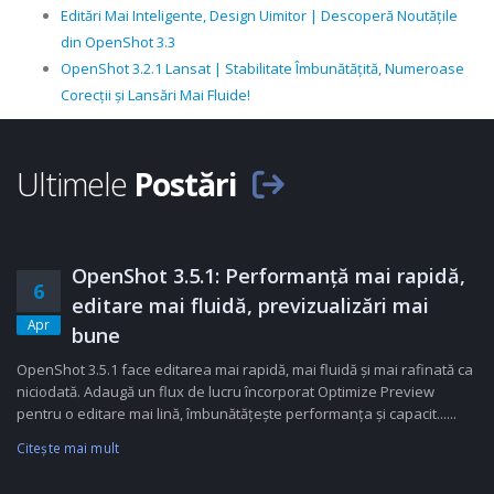
Editări Mai Inteligente, Design Uimitor | Descoperă Noutățile
din OpenShot 3.3
OpenShot 3.2.1 Lansat | Stabilitate Îmbunătățită, Numeroase
Corecții și Lansări Mai Fluide!
Ultimele
Postări
OpenShot 3.5.1: Performanță mai rapidă,
6
editare mai fluidă, previzualizări mai
Apr
bune
OpenShot 3.5.1 face editarea mai rapidă, mai fluidă și mai rafinată ca
niciodată. Adaugă un flux de lucru încorporat Optimize Preview
pentru o editare mai lină, îmbunătățește performanța și capacit......
Citeşte mai mult