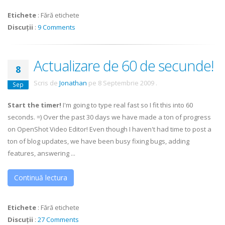
Etichete
:
Fără etichete
Discuții
:
9 Comments
Actualizare de 60 de secunde!
8
Scris de
Jonathan
pe
8 Septembrie 2009
.
Sep
Start the timer!
I'm going to type real fast so I fit this into 60
seconds. =) Over the past 30 days we have made a ton of progress
on OpenShot Video Editor! Even though I haven't had time to post a
ton of blog updates, we have been busy fixing bugs, adding
features, answering ...
Continuă lectura
Etichete
:
Fără etichete
Discuții
:
27 Comments