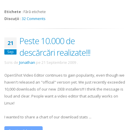
Etichete
:
Fără etichete
Discuții
:
32 Comments
Peste 10.000 de
21
descărcări realizate!!!
Sep
Scris de
Jonathan
pe
21 Septembrie 2009
.
OpenShot Video Editor continues to gain popularity, even though we
haven't released an "official" version yet. We just recently exceeded
10,000 downloads of our new .DEB installers!!! I think the message is
loud and clear. People want a video editor that actually works on
Linux!
I wanted to share a chart of our download stats ...