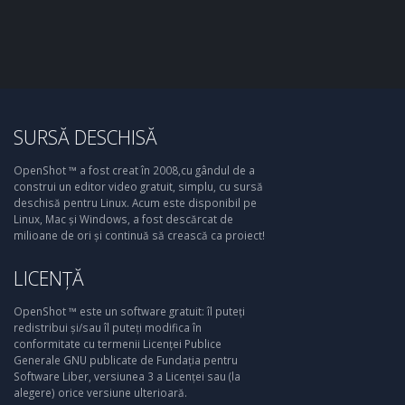
SURSĂ DESCHISĂ
OpenShot ™ a fost creat în 2008,cu gândul de a
construi un editor video gratuit, simplu, cu sursă
deschisă pentru Linux. Acum este disponibil pe
Linux, Mac și Windows, a fost descărcat de
milioane de ori și continuă să crească ca proiect!
LICENȚĂ
OpenShot ™ este un software gratuit: îl puteți
redistribui și/sau îl puteți modifica în
conformitate cu termenii Licenței Publice
Generale GNU publicate de Fundația pentru
Software Liber, versiunea 3 a Licenței sau (la
alegere) orice versiune ulterioară.