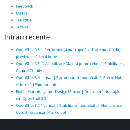
Feedback
Mască
Tranziție
Tutorial
Intrări recente
OpenShot 3.5.1: Performanță mai rapidă, editare mai fluidă,
previzualizări mai bune
OpenShot 3.5: O Actualizare Majoră pentru Viteză, Stabilitate și
Control Creativ
OpenShot 3.4 Lansat | Performanță Îmbunătățită, Efecte Noi,
Actualizări Emoționante!
Editări Mai Inteligente, Design Uimitor | Descoperă Noutățile
din OpenShot 3.3
OpenShot 3.2.1 Lansat | Stabilitate Îmbunătățită, Numeroase
Corecții și Lansări Mai Fluide!