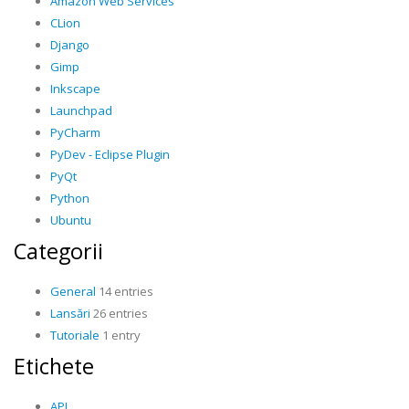
Amazon Web Services
CLion
Django
Gimp
Inkscape
Launchpad
PyCharm
PyDev - Eclipse Plugin
PyQt
Python
Ubuntu
Categorii
General
14 entries
Lansări
26 entries
Tutoriale
1 entry
Etichete
API