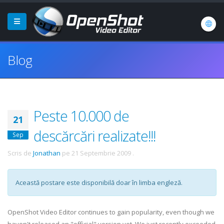
Blog
Peste 10.000 de
21
descărcări realizate!!!
Sep
Scris de
Jonathan
pe
21 Septembrie 2009
.
Această postare este disponibilă doar în limba engleză.
OpenShot Video Editor continues to gain popularity, even though we