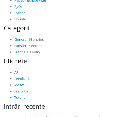
PyDev - Eclipse Plugin
PyQt
Python
Ubuntu
Categorii
General
14 entries
Lansări
26 entries
Tutoriale
1 entry
Etichete
API
Feedback
Mască
Tranziție
Tutorial
Intrări recente