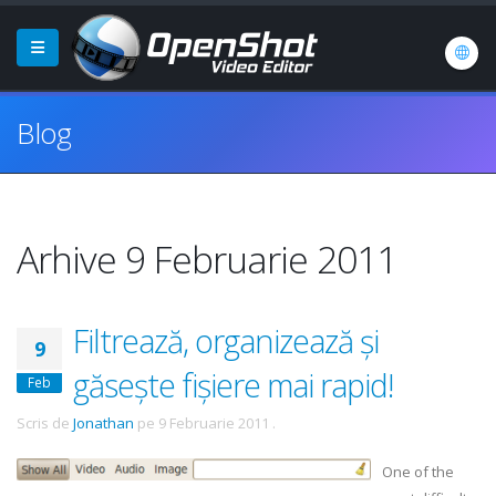
Blog
Arhive 9 Februarie 2011
Filtrează, organizează și
9
găsește fișiere mai rapid!
Feb
Scris de
Jonathan
pe
9 Februarie 2011
.
One of the