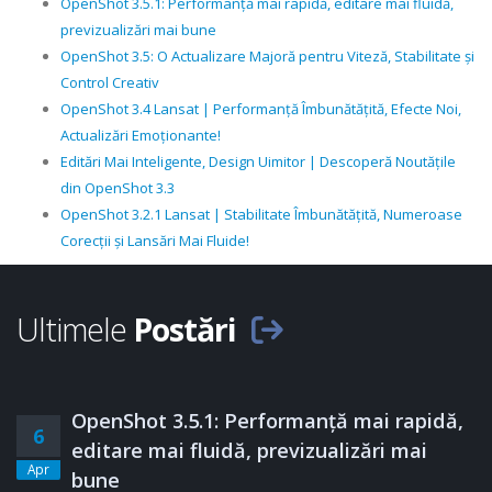
OpenShot 3.5.1: Performanță mai rapidă, editare mai fluidă,
previzualizări mai bune
OpenShot 3.5: O Actualizare Majoră pentru Viteză, Stabilitate și
Control Creativ
OpenShot 3.4 Lansat | Performanță Îmbunătățită, Efecte Noi,
Actualizări Emoționante!
Editări Mai Inteligente, Design Uimitor | Descoperă Noutățile
din OpenShot 3.3
OpenShot 3.2.1 Lansat | Stabilitate Îmbunătățită, Numeroase
Corecții și Lansări Mai Fluide!
Ultimele
Postări
OpenShot 3.5.1: Performanță mai rapidă,
6
editare mai fluidă, previzualizări mai
Apr
bune