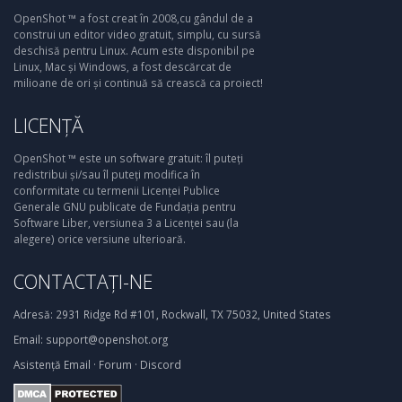
OpenShot ™ a fost creat în 2008,cu gândul de a
construi un editor video gratuit, simplu, cu sursă
deschisă pentru Linux. Acum este disponibil pe
Linux, Mac și Windows, a fost descărcat de
milioane de ori și continuă să crească ca proiect!
LICENȚĂ
OpenShot ™ este un software gratuit: îl puteți
redistribui și/sau îl puteți modifica în
conformitate cu termenii Licenței Publice
Generale GNU publicate de Fundația pentru
Software Liber, versiunea 3 a Licenței sau (la
alegere) orice versiune ulterioară.
CONTACTAȚI-NE
Adresă:
2931 Ridge Rd #101, Rockwall, TX 75032, United States
Email:
support@openshot.org
Asistență
Email
·
Forum
·
Discord