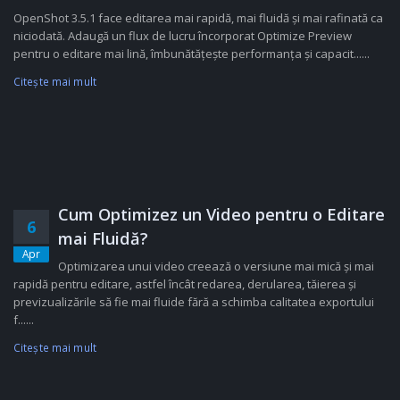
OpenShot 3.5.1 face editarea mai rapidă, mai fluidă și mai rafinată ca
niciodată. Adaugă un flux de lucru încorporat Optimize Preview
pentru o editare mai lină, îmbunătățește performanța și capacit......
Citeşte mai mult
Cum Optimizez un Video pentru o Editare
6
mai Fluidă?
Apr
Optimizarea unui video creează o versiune mai mică și mai
rapidă pentru editare, astfel încât redarea, derularea, tăierea și
previzualizările să fie mai fluide fără a schimba calitatea exportului
f......
Citeşte mai mult