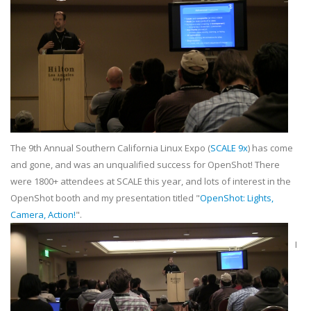
The 9th Annual Southern California Linux Expo (
SCALE 9x
) has come
and gone, and was an unqualified success for OpenShot! There
were 1800+ attendees at SCALE this year, and lots of interest in the
OpenShot booth and my presentation titled "
OpenShot: Lights,
Camera, Action!
".
I