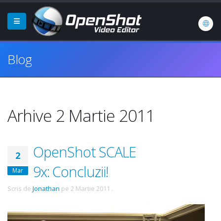
Blog
Arhive 2 Martie 2011
OpenShot SCALE
2
9x: Concluzii!
Mar
Scris de
Jonathan
pe
2 Martie 2011
.