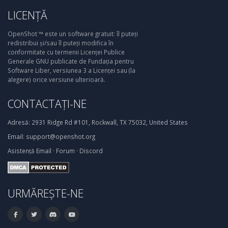
LICENȚĂ
OpenShot ™ este un software gratuit: îl puteți
redistribui și/sau îl puteți modifica în
conformitate cu termenii Licenței Publice
Generale GNU publicate de Fundația pentru
Software Liber, versiunea 3 a Licenței sau (la
alegere) orice versiune ulterioară.
CONTACTAȚI-NE
Adresă:
2931 Ridge Rd #101, Rockwall, TX 75032, United States
Email:
support@openshot.org
Asistență
Email
·
Forum
·
Discord
URMĂREȘTE-NE