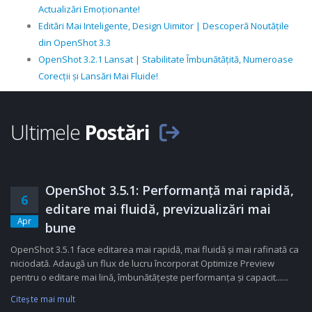
Actualizări Emoționante!
Editări Mai Inteligente, Design Uimitor | Descoperă Noutățile
din OpenShot 3.3
OpenShot 3.2.1 Lansat | Stabilitate Îmbunătățită, Numeroase
Corecții și Lansări Mai Fluide!
Ultimele
Postări
OpenShot 3.5.1: Performanță mai rapidă,
6
editare mai fluidă, previzualizări mai
Apr
bune
OpenShot 3.5.1 face editarea mai rapidă, mai fluidă și mai rafinată ca
niciodată. Adaugă un flux de lucru încorporat Optimize Preview
pentru o editare mai lină, îmbunătățește performanța și capacit......
Citeşte mai mult