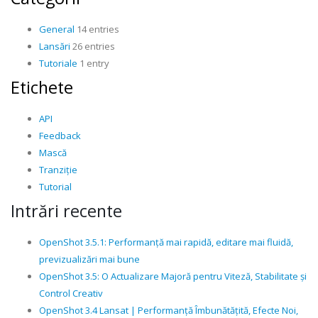
General
14 entries
Lansări
26 entries
Tutoriale
1 entry
Etichete
API
Feedback
Mască
Tranziție
Tutorial
Intrări recente
OpenShot 3.5.1: Performanță mai rapidă, editare mai fluidă,
previzualizări mai bune
OpenShot 3.5: O Actualizare Majoră pentru Viteză, Stabilitate și
Control Creativ
OpenShot 3.4 Lansat | Performanță Îmbunătățită, Efecte Noi,