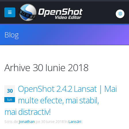
Blog
Arhive 30 Iunie 2018
OpenShot 2.4.2 Lansat | Mai
30
multe efecte, mai stabil,
Iun
mai distractiv!
Scris de
Jonathan
pe
30 Iunie 2018
în
Lansări
.