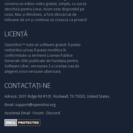
construi un editor video gratuit, simplu, cu sursă
deschisă pentru Linux. Acum este disponibil pe
Linux, Mac și Windows, a fost descărcat de
milioane de ori și continuă să crească ca proiect!
LICENȚĂ
OpenShot ™ este un software gratuit: îl puteți
redistribui și/sau îl puteți modifica în
conformitate cu termenii Licenței Publice
Generale GNU publicate de Fundația pentru
Software Liber, versiunea 3 a Licenței sau (la
alegere) orice versiune ulterioară.
CONTACTAȚI-NE
Adresă:
2931 Ridge Rd #101, Rockwall, TX 75032, United States
Email:
support@openshot.org
Asistență
Email
·
Forum
·
Discord