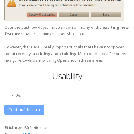
Over the past few days, I have shown off many of the
exciting new
features
that are coming in OpenShot 1.3.0.
However, there are 2 really important goals that I have not spoken
about recently,
usability
and
stability
. Much of the past 2 months
has gone towards improving OpenShot in these areas.
Usability
As ...
Continuă lectura
Etichete
:
Fără etichete