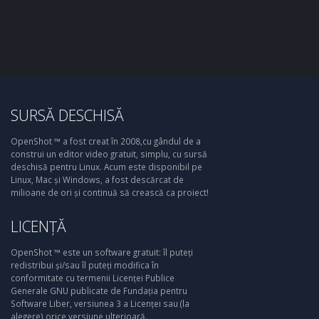
SURSĂ DESCHISĂ
OpenShot ™ a fost creat în 2008,cu gândul de a
construi un editor video gratuit, simplu, cu sursă
deschisă pentru Linux. Acum este disponibil pe
Linux, Mac și Windows, a fost descărcat de
milioane de ori și continuă să crească ca proiect!
LICENȚĂ
OpenShot ™ este un software gratuit: îl puteți
redistribui și/sau îl puteți modifica în
conformitate cu termenii Licenței Publice
Generale GNU publicate de Fundația pentru
Software Liber, versiunea 3 a Licenței sau (la
alegere) orice versiune ulterioară.