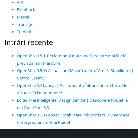
API
Feedback
Mască
Tranziție
Tutorial
Intrări recente
OpenShot 3.5.1: Performanță mai rapidă, editare mai fluidă,
previzualizări mai bune
OpenShot 3.5: O Actualizare Majoră pentru Viteză, Stabilitate și
Control Creativ
OpenShot 3.4 Lansat | Performanță Îmbunătățită, Efecte Noi,
Actualizări Emoționante!
Editări Mai Inteligente, Design Uimitor | Descoperă Noutățile
din OpenShot 3.3
OpenShot 3.2.1 Lansat | Stabilitate Îmbunătățită, Numeroase
Corecții și Lansări Mai Fluide!