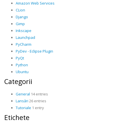
Amazon Web Services
CLion
Django
Gimp
Inkscape
Launchpad
PyCharm
PyDev - Eclipse Plugin
PyQt
Python
Ubuntu
Categorii
General
14 entries
Lansări
26 entries
Tutoriale
1 entry
Etichete