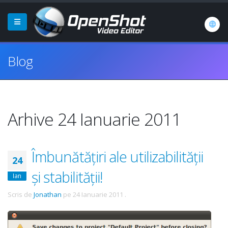
Blog
Arhive 24 Ianuarie 2011
Îmbunătățiri ale utilizabilității
24
și stabilității!
Ian
Scris de
Jonathan
pe
24 Ianuarie 2011
.