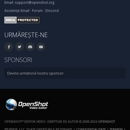
Email:
support@openshot.org
Asistență
Email
·
Forum
·
Discord
URMĂREȘTE-NE
SPONSORI
Devino următorul nostru sponsor.
OPENSHOT™ EDITOR VIDEO. DREPTURI DE AUTOR © 2008-2026
OPENSHOT
STUDIOS, LLC
. TOATE DREPTURILE REZERVATE |
CONFIDENŢIALITATE
|
TERMENI
|