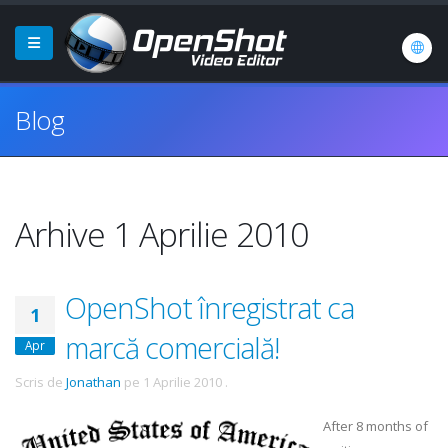
Blog
Arhive 1 Aprilie 2010
OpenShot înregistrat ca
1
marcă comercială!
Apr
Scris de
Jonathan
pe
1 Aprilie 2010
.
After 8 months of