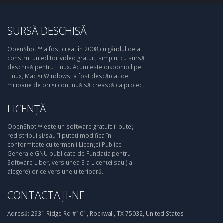
SURSĂ DESCHISĂ
OpenShot ™ a fost creat în 2008,cu gândul de a
construi un editor video gratuit, simplu, cu sursă
deschisă pentru Linux. Acum este disponibil pe
Linux, Mac și Windows, a fost descărcat de
milioane de ori și continuă să crească ca proiect!
LICENȚĂ
OpenShot ™ este un software gratuit: îl puteți
redistribui și/sau îl puteți modifica în
conformitate cu termenii Licenței Publice
Generale GNU publicate de Fundația pentru
Software Liber, versiunea 3 a Licenței sau (la
alegere) orice versiune ulterioară.
CONTACTAȚI-NE
Adresă:
2931 Ridge Rd #101, Rockwall, TX 75032, United States