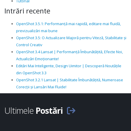
Tutorial
Intrări recente
OpenShot 3.5.1: Performanță mai rapidă, editare mai fluidă,
previzualizări mai bune
OpenShot 3.5: O Actualizare Majoră pentru Viteză, Stabilitate și
Control Creativ
OpenShot 3.4 Lansat | Performanță Îmbunătățită, Efecte Noi,
Actualizări Emoționante!
Editări Mai Inteligente, Design Uimitor | Descoperă Noutățile
din OpenShot 3.3
OpenShot 3.2.1 Lansat | Stabilitate Îmbunătățită, Numeroase
Corecții și Lansări Mai Fluide!
Ultimele
Postări