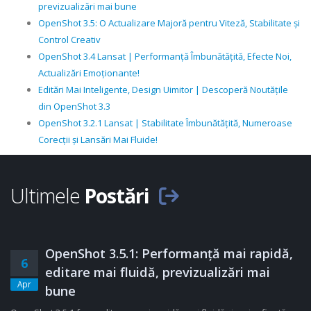
previzualizări mai bune
OpenShot 3.5: O Actualizare Majoră pentru Viteză, Stabilitate și
Control Creativ
OpenShot 3.4 Lansat | Performanță Îmbunătățită, Efecte Noi,
Actualizări Emoționante!
Editări Mai Inteligente, Design Uimitor | Descoperă Noutățile
din OpenShot 3.3
OpenShot 3.2.1 Lansat | Stabilitate Îmbunătățită, Numeroase
Corecții și Lansări Mai Fluide!
Ultimele
Postări
OpenShot 3.5.1: Performanță mai rapidă,
6
editare mai fluidă, previzualizări mai
Apr
bune