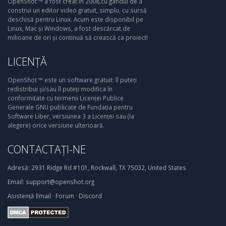
OpenShot ™ a fost creat în 2008,cu gândul de a
construi un editor video gratuit, simplu, cu sursă
deschisă pentru Linux. Acum este disponibil pe
Linux, Mac și Windows, a fost descărcat de
milioane de ori și continuă să crească ca proiect!
LICENȚĂ
OpenShot ™ este un software gratuit: îl puteți
redistribui și/sau îl puteți modifica în
conformitate cu termenii Licenței Publice
Generale GNU publicate de Fundația pentru
Software Liber, versiunea 3 a Licenței sau (la
alegere) orice versiune ulterioară.
CONTACTAȚI-NE
Adresă:
2931 Ridge Rd #101, Rockwall, TX 75032, United States
Email:
support@openshot.org
Asistență
Email
·
Forum
·
Discord