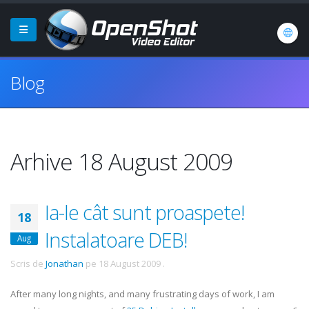
Blog
Arhive 18 August 2009
Ia-le cât sunt proaspete!
18
Instalatoare DEB!
Aug
Scris de
Jonathan
pe
18 August 2009
.
After many long nights, and many frustrating days of work, I am