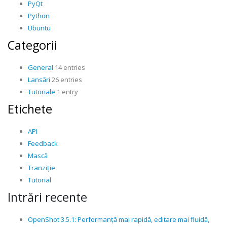
PyQt
Python
Ubuntu
Categorii
General
14 entries
Lansări
26 entries
Tutoriale
1 entry
Etichete
API
Feedback
Mască
Tranziție
Tutorial
Intrări recente
OpenShot 3.5.1: Performanță mai rapidă, editare mai fluidă,