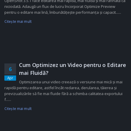
OpenShot 3.5.1 face editarea mai rapidă, mai fluidă și mai rafinată ca
niciodată. Adaugă un flux de lucru încorporat Optimize Preview
pentru o editare mai lină, îmbunătățește performanța și capacit......
Citeşte mai mult
Cum Optimizez un Video pentru o Editare
6
mai Fluidă?
Apr
Optimizarea unui video creează o versiune mai mică și mai
rapidă pentru editare, astfel încât redarea, derularea, tăierea și
previzualizările să fie mai fluide fără a schimba calitatea exportului
f......
Citeşte mai mult