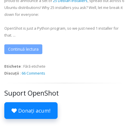
proud to announce a set of
25 Debian Installers
, spread out across 6
Ubuntu distributions! Why 25 installers you ask? Well, let me break it
down for everyone:
OpenShot is just a Python program, so we just need 1 installer for
that. ...
Continuă lectura
Etichete
:
Fără etichete
Discuții
:
66 Comments
Suport OpenShot
Donați acum!