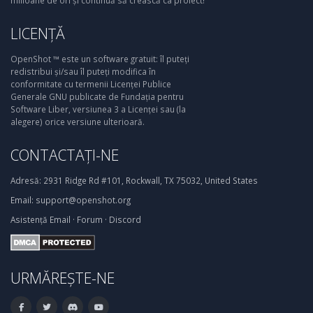
milioane de ori și continuă să crească ca proiect!
LICENȚĂ
OpenShot ™ este un software gratuit: îl puteți
redistribui și/sau îl puteți modifica în
conformitate cu termenii Licenței Publice
Generale GNU publicate de Fundația pentru
Software Liber, versiunea 3 a Licenței sau (la
alegere) orice versiune ulterioară.
CONTACTAȚI-NE
Adresă:
2931 Ridge Rd #101, Rockwall, TX 75032, United States
Email:
support@openshot.org
Asistență
Email
·
Forum
·
Discord
URMĂREȘTE-NE