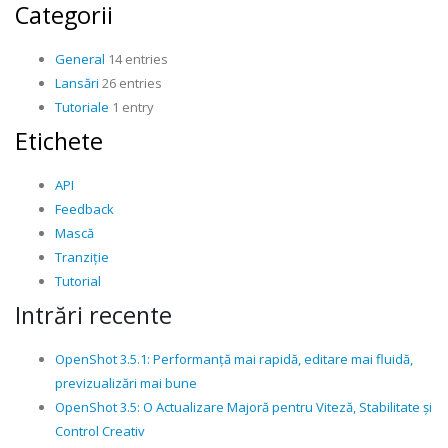
Categorii
General
14 entries
Lansări
26 entries
Tutoriale
1 entry
Etichete
API
Feedback
Mască
Tranziție
Tutorial
Intrări recente
OpenShot 3.5.1: Performanță mai rapidă, editare mai fluidă,
previzualizări mai bune
OpenShot 3.5: O Actualizare Majoră pentru Viteză, Stabilitate și
Control Creativ