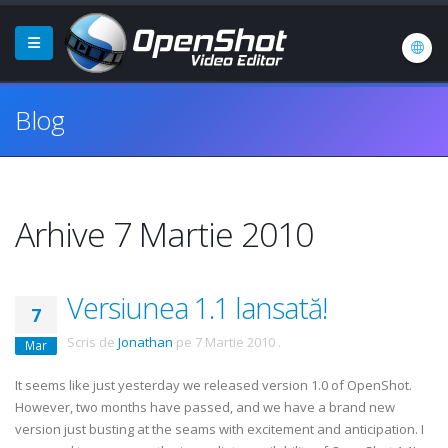
Blog
Arhive 7 Martie 2010
Versiunea 1.1 lansată!
7
Scris de
Jonathan
pe
7 Martie 2010
.
Mar
It seems like just yesterday we released version 1.0 of OpenShot.
However, two months have passed, and we have a brand new
version just busting at the seams with excitement and anticipation. I