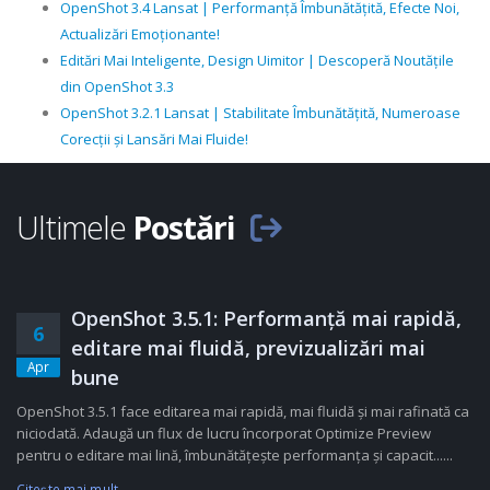
OpenShot 3.4 Lansat | Performanță Îmbunătățită, Efecte Noi,
Actualizări Emoționante!
Editări Mai Inteligente, Design Uimitor | Descoperă Noutățile
din OpenShot 3.3
OpenShot 3.2.1 Lansat | Stabilitate Îmbunătățită, Numeroase
Corecții și Lansări Mai Fluide!
Ultimele
Postări
OpenShot 3.5.1: Performanță mai rapidă,
6
editare mai fluidă, previzualizări mai
Apr
bune
OpenShot 3.5.1 face editarea mai rapidă, mai fluidă și mai rafinată ca
niciodată. Adaugă un flux de lucru încorporat Optimize Preview
pentru o editare mai lină, îmbunătățește performanța și capacit......
Citeşte mai mult