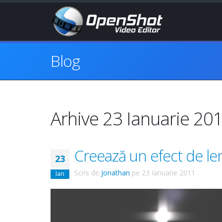
Blog
Arhive 23 Ianuarie 20
Creează un efect de len
23
Scris de
Jonathan
pe
23 Ianuarie 2011
.
Ian