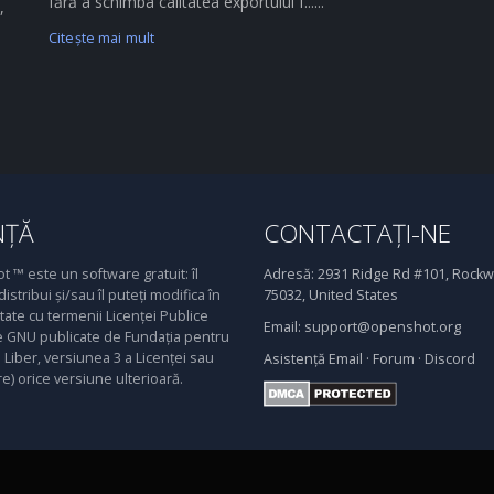
fără a schimba calitatea exportului f......
,
Citeşte mai mult
NȚĂ
CONTACTAȚI-NE
 ™ este un software gratuit: îl
Adresă:
2931 Ridge Rd #101, Rockwa
distribui și/sau îl puteți modifica în
75032, United States
ate cu termenii Licenței Publice
Email:
support@openshot.org
 GNU publicate de Fundația pentru
Liber, versiunea 3 a Licenței sau
Asistență
Email
·
Forum
·
Discord
re) orice versiune ulterioară.