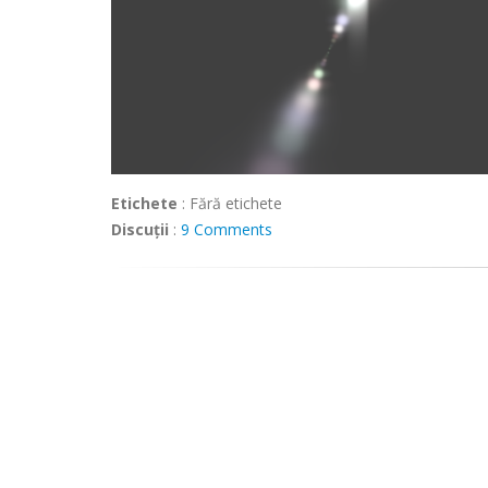
Etichete
:
Fără etichete
Discuții
:
9 Comments