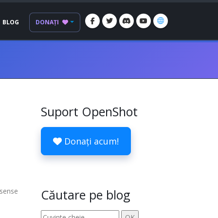
BLOG
DONAȚI
Suport OpenShot
Donați acum!
 sense
Căutare pe blog