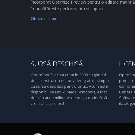
încorporat Optimize Preview pentru o editare mai lină
îmbunătățește performanța și capacit......
Citeşte mai mult
SURSĂ DESCHISĂ
LICE
OpenShot ™ a fost creat în 2008,cu gândul
OpenShot
de a construi un editor video gratuit, simplu,
puteți re
cu sursă deschisă pentru Linux. Acum este
conformit
disponibil pe Linux, Mac și Windows, a fost
Generale
descărcat de milioane de ori și continuă să
Software 
crească ca proiect!
(la alege