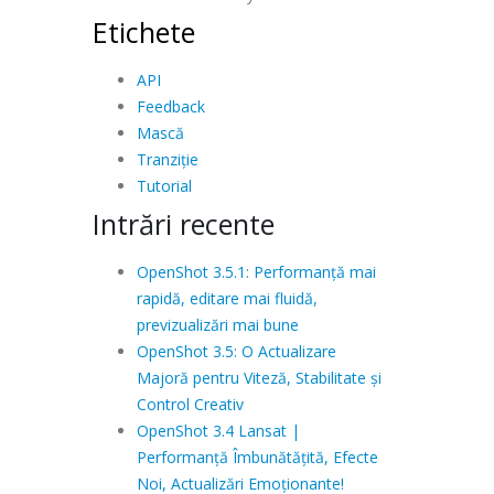
Etichete
API
Feedback
Mască
Tranziție
Tutorial
Intrări recente
OpenShot 3.5.1: Performanță mai
rapidă, editare mai fluidă,
previzualizări mai bune
OpenShot 3.5: O Actualizare
Majoră pentru Viteză, Stabilitate și
Control Creativ
OpenShot 3.4 Lansat |
Performanță Îmbunătățită, Efecte
Noi, Actualizări Emoționante!