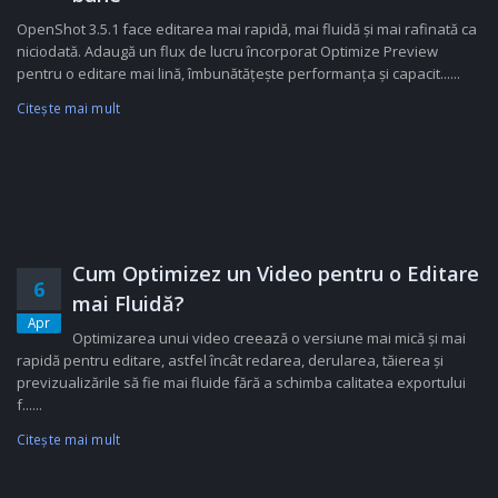
OpenShot 3.5.1 face editarea mai rapidă, mai fluidă și mai rafinată ca
niciodată. Adaugă un flux de lucru încorporat Optimize Preview
pentru o editare mai lină, îmbunătățește performanța și capacit......
Citeşte mai mult
Cum Optimizez un Video pentru o Editare
6
mai Fluidă?
Apr
Optimizarea unui video creează o versiune mai mică și mai
rapidă pentru editare, astfel încât redarea, derularea, tăierea și
previzualizările să fie mai fluide fără a schimba calitatea exportului
f......
Citeşte mai mult