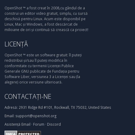
OpenShot ™ a fost creat în 2008,cu gândul de a
construi un editor video gratuit, simplu, cu sursă
deschisă pentru Linux. Acum este disponibil pe
Linux, Mac și Windows, a fost descărcat de
milioane de ori și continuă să crească ca proiect!
LICENȚĂ
OpenShot ™ este un software gratuit: îl puteți
redistribui și/sau îl puteți modifica în
conformitate cu termenii Licenței Publice
Generale GNU publicate de Fundația pentru
Software Liber, versiunea 3 a Licenței sau (la
alegere) orice versiune ulterioară.
CONTACTAȚI-NE
Adresă:
2931 Ridge Rd #101, Rockwall, TX 75032, United States
Email:
support@openshot.org
Asistență
Email
·
Forum
·
Discord