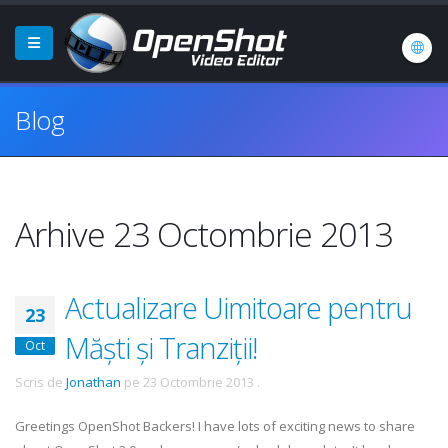
Blog
Arhive 23 Octombrie 2013
Actualizare Uimitoare pentru
23
Măști și Tranziții!
Oct
Scris de
Jonathan
pe
23 Octombrie 2013
.
Greetings OpenShot Backers! I have lots of exciting news to share