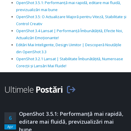
OpenShot 3.5.1: Performanță mai rapidă, editare mai fluidă,
previzualizări mai bune
OpenShot 3.5: O Actualizare Majoră pentru Viteză, Stabilitate și
Control Creativ
OpenShot 3.4 Lansat | Performanță Îmbunătățită, Efecte Noi,
Actualizări Emoționante!
Editări Mai Inteligente, Design Uimitor | Descoperă Noutățile
din OpenShot 3.3
OpenShot 3.2.1 Lansat | Stabilitate Îmbunătățită, Numeroase
Corecții și Lansări Mai Fluide!
Ultimele
Postări
OpenShot 3.5.1: Performanță mai rapidă,
6
editare mai fluidă, previzualizări mai
Apr
bune