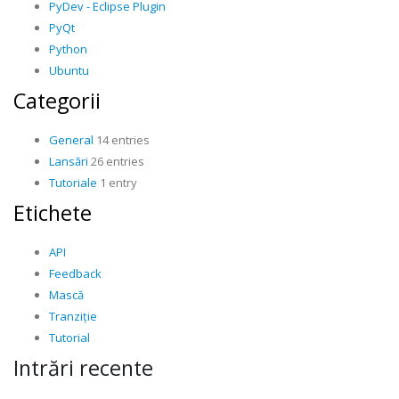
PyDev - Eclipse Plugin
PyQt
Python
Ubuntu
Categorii
General
14 entries
Lansări
26 entries
Tutoriale
1 entry
Etichete
API
Feedback
Mască
Tranziție
Tutorial
Intrări recente