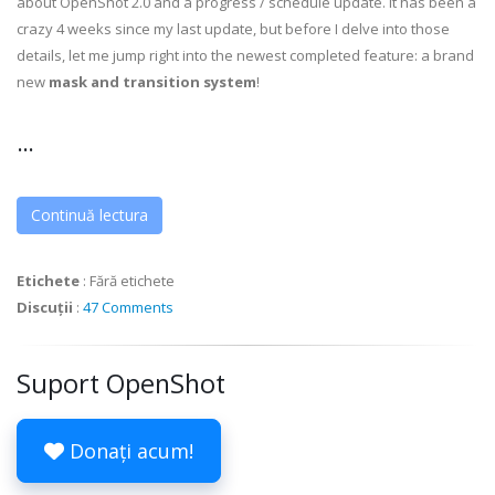
about OpenShot 2.0 and a progress / schedule update. It has been a
crazy 4 weeks since my last update, but before I delve into those
details, let me jump right into the newest completed feature: a brand
new
mask and transition system
!
...
Continuă lectura
Etichete
:
Fără etichete
Discuții
:
47 Comments
Suport OpenShot
Donați acum!