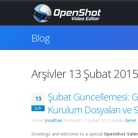
Blog
Arşivler 13 Şubat 201
Şubat Güncellemesi: GI
13
Kurulum Dosyaları ve 
Şub
Yazan
Jonathan
tarihinde
13 Şubat 2015
içinde
Genel
Greetings and welcome to a special
OpenShot Vale