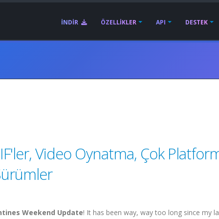
İNDIR
ÖZELLIKLER
API
DESTEK
5
F'ler, Video Oynatma, Çok Platform
Sürümler
.
ntines Weekend Update
! It has been way, way too long since my la