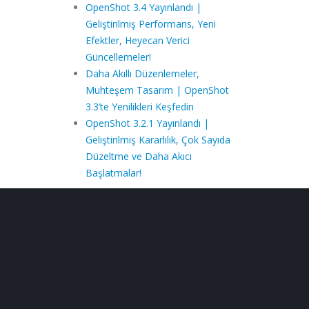
OpenShot 3.4 Yayınlandı |
Geliştirilmiş Performans, Yeni
Efektler, Heyecan Verici
Güncellemeler!
Daha Akıllı Düzenlemeler,
Muhteşem Tasarım | OpenShot
3.3’te Yenilikleri Keşfedin
OpenShot 3.2.1 Yayınlandı |
Geliştirilmiş Kararlılık, Çok Sayıda
Düzeltme ve Daha Akıcı
Başlatmalar!