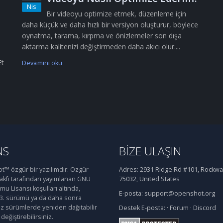
Nis
Bir videoyu optimize etmek, düzenleme için
daha küçük ve daha hızlı bir versiyon oluşturur, böylece
oynatma, tarama, kırpma ve önizlemeler son dışa
aktarma kalitenizi değiştirmeden daha akıcı olur....
Et
Devamını oku
NS
BIZE ULAŞIN
™ özgür bir yazılımdır: Özgür
Adres:
2931 Ridge Rd #101, Rockwal
Vakfı tarafından yayımlanan GNU
75032, United States
u Lisansı koşulları altında,
E-posta:
support@openshot.org
 3. sürümü ya da daha sonra
iz sürümlerde yeniden dağıtabilir
Destek
E-posta:
·
Forum
·
Discord
değiştirebilirsiniz.