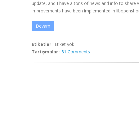
update, and I have a tons of news and info to share
improvements have been implemented in libopenshot (ou
Devam
Etiketler
:
Etiket yok
Tartışmalar
:
51 Comments