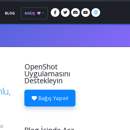
BLOG
BAĞIŞ
OpenShot
Uygulamasını
Destekleyin
lu,
Bağış Yapın!
st