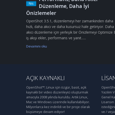
Nis
Düzenleme, Daha İyi
Önizlemeler
OpenShot 3.5.1, düzenlemeyi her zamankinden daha
hızlı, daha akıcı ve daha kusursuz hale getiriyor. Daha
akıcı düzenleme için yerleşik bir Önizlemeyi Optimize 
iş akışı ekler, performans ve yanıt......
Devamını oku
AÇIK KAYNAKLI
LISA
OpenShot™; Linux için özgür, basit, açık
OpenShot
kaynaklı bir video düzenleyici oluşturmak
Yazılım 
amacıyla 2008 yılında kuruldu. Artık Linux,
Genel Kam
Mac ve Windows üzerinde kullanılabiliyor.
Lisansın
Milyonlarca kez indirildi ve bir proje olarak
istediğin
büyümeye devam ediyor!
ve / veya 