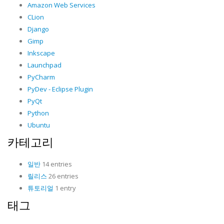
Amazon Web Services
CLion
Django
Gimp
Inkscape
Launchpad
PyCharm
PyDev - Eclipse Plugin
PyQt
Python
Ubuntu
카테고리
일반
14 entries
릴리스
26 entries
튜토리얼
1 entry
태그