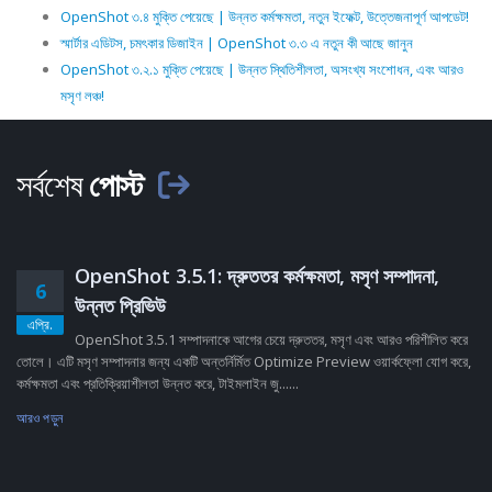
OpenShot ৩.৪ মুক্তি পেয়েছে | উন্নত কর্মক্ষমতা, নতুন ইফেক্ট, উত্তেজনাপূর্ণ আপডেট!
স্মার্টার এডিটস, চমৎকার ডিজাইন | OpenShot ৩.৩ এ নতুন কী আছে জানুন
OpenShot ৩.২.১ মুক্তি পেয়েছে | উন্নত স্থিতিশীলতা, অসংখ্য সংশোধন, এবং আরও
মসৃণ লঞ্চ!
সর্বশেষ
পোস্ট
OpenShot 3.5.1: দ্রুততর কর্মক্ষমতা, মসৃণ সম্পাদনা,
6
উন্নত প্রিভিউ
এপ্রি.
OpenShot 3.5.1 সম্পাদনাকে আগের চেয়ে দ্রুততর, মসৃণ এবং আরও পরিশীলিত করে
তোলে। এটি মসৃণ সম্পাদনার জন্য একটি অন্তর্নির্মিত Optimize Preview ওয়ার্কফ্লো যোগ করে,
কর্মক্ষমতা এবং প্রতিক্রিয়াশীলতা উন্নত করে, টাইমলাইন জু......
আরও পড়ুন