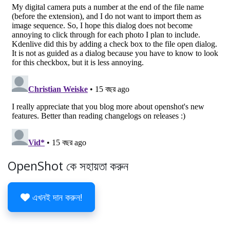
OpenShot কে সহায়তা করুন
এখনই দান করুন!