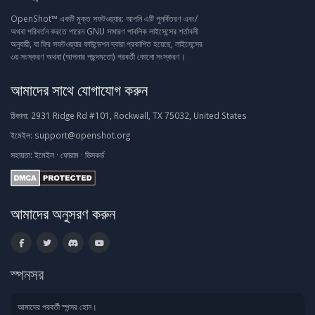
OpenShot™ একটি মুক্ত সফটওয়্যার: আপনি এটি পুনর্বিতরণ এবং/
অথবা পরিবর্তন করতে পারেন GNU সাধারণ পাবলিক লাইসেন্সের শর্তাবলী
অনুযায়ী, যা ফ্রি সফটওয়্যার ফাউন্ডেশন দ্বারা প্রকাশিত হয়েছে, লাইসেন্সের
৩য় সংস্করণ অথবা (আপনার পছন্দমতো) পরবর্তী কোনো সংস্করণ।
আমাদের সাথে যোগাযোগ করুন
ঠিকানা:
2931 Ridge Rd #101, Rockwall, TX 75032, United States
ইমেইল:
support@openshot.org
সহায়তা:
ইমেইল
·
ফোরাম
·
ডিসকর্ড
আমাদের অনুসরণ করুন
স্পনসর
আমাদের পরবর্তী স্পন্সর হোন।