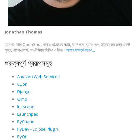
Jonathan Thomas
হ্যালো! আমি OpenShot ভিডিও এডিটরের স্রষ্টা, যা লিনাক্স, ম্যাক, এবং উইন্ডোজের জন্য একটি
মুক্ত, ওপেন-সোর্স, নন-লিনিয়ার ভিডিও এডিটর।
আমার সম্পর্কে আরও...
গুরুত্বপূর্ণ প্রকল্পসমূহ
Amazon Web Services
CLion
Django
Gimp
Inkscape
Launchpad
PyCharm
PyDev - Eclipse Plugin
PyQt