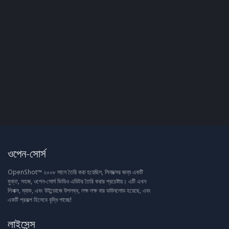
ওপেন-সোর্স
OpenShot™ ২০০৮ সালে তৈরি করা হয়েছিল, লিনাক্সের জন্য একটি
মুক্ত, সহজ, ওপেন-সোর্স ভিডিও এডিটর তৈরি করার প্রচেষ্টায়। এটি এখন
লিনাক্স, ম্যাক, এবং উইন্ডোজে উপলব্ধ, লক্ষ লক্ষ বার ডাউনলোড হয়েছে, এবং
একটি প্রকল্প হিসেবে বৃদ্ধি পাচ্ছে!
লাইসেন্স