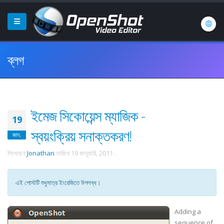
ব্লগ
ইমেজ সিকোয়েন্স ম্যাজিক -
19
স্বয়ংক্রিয় সনাক্তকরণ!
জান.
লিখেছেন
Jonathan
তারিখে
19 জানুয়ারি, 2011
.
এই পোস্টটি শুধুমাত্র ইংরেজিতে উপলব্ধ।
Adding a
sequence of