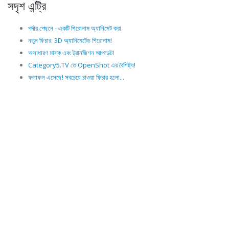
সদৃশ এন্ট্রি
পর্দার পেছনে - একটি শিরোনাম অ্যানিমেট করা
নতুন ফিচার: 3D অ্যানিমেটেড শিরোনাম!
অসাধারণ মাস্ক এবং ট্রানজিশন আপডেট!
Category5.TV তে OpenShot এর বৈশিষ্ট্য!
ফলাফল এসেছে! সবচেয়ে চাওয়া ফিচার হলো...