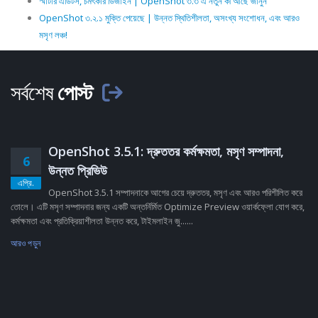
স্মার্টার এডিটস, চমৎকার ডিজাইন | OpenShot ৩.৩ এ নতুন কী আছে জানুন
OpenShot ৩.২.১ মুক্তি পেয়েছে | উন্নত স্থিতিশীলতা, অসংখ্য সংশোধন, এবং আরও
মসৃণ লঞ্চ!
সর্বশেষ
পোস্ট
OpenShot 3.5.1: দ্রুততর কর্মক্ষমতা, মসৃণ সম্পাদনা,
6
উন্নত প্রিভিউ
এপ্রি.
OpenShot 3.5.1 সম্পাদনাকে আগের চেয়ে দ্রুততর, মসৃণ এবং আরও পরিশীলিত করে
তোলে। এটি মসৃণ সম্পাদনার জন্য একটি অন্তর্নির্মিত Optimize Preview ওয়ার্কফ্লো যোগ করে,
কর্মক্ষমতা এবং প্রতিক্রিয়াশীলতা উন্নত করে, টাইমলাইন জু......
আরও পড়ুন