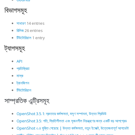
বিভাগসমূহ
সাধারণ
14 entries
রিলিজ
26 entries
টিউটোরিয়াল
1 entry
ট্যাগসমূহ
API
প্রতিক্রিয়া
মাস্ক
ট্রানজিশন
টিউটোরিয়াল
সাম্প্রতিক এন্ট্রিসমূহ
OpenShot 3.5.1: দ্রুততর কর্মক্ষমতা, মসৃণ সম্পাদনা, উন্নত প্রিভিউ
OpenShot 3.5: গতি, স্থিতিশীলতা এবং সৃজনশীল নিয়ন্ত্রণের জন্য একটি বড় আপগ্রেড
OpenShot ৩.৪ মুক্তি পেয়েছে | উন্নত কর্মক্ষমতা, নতুন ইফেক্ট, উত্তেজনাপূর্ণ আপডেট!