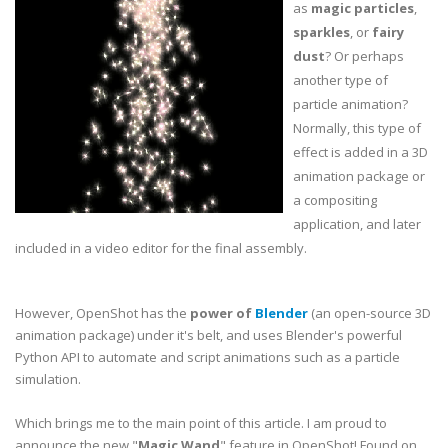
as
magic particles
,
sparkles
, or
fairy
dust
? Or perhaps
another type of
particle animation?
Normally, this type of
effect is added in a 3D
animation package or
a compositing
application, and later
included in a video editor for the final assembly.
However, OpenShot has the
power of
Blender
(an open-source 3D
animation package) under it's belt, and uses Blender's powerful
Python API to automate and script animations such as a particle
simulation.
Which brings me to the main point of this article. I am proud to
announce the new "
Magic Wand
" feature in OpenShot! Found on