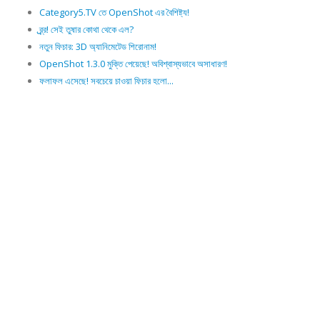
Category5.TV তে OpenShot এর বৈশিষ্ট্য!
ব্র্র্র! সেই তুষার কোথা থেকে এল?
নতুন ফিচার: 3D অ্যানিমেটেড শিরোনাম!
OpenShot 1.3.0 মুক্তি পেয়েছে! অবিশ্বাস্যভাবে অসাধারণ!
ফলাফল এসেছে! সবচেয়ে চাওয়া ফিচার হলো...