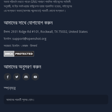
অথবা পরিবর্তন করতে পারেন GNU সাধারণ পাবলিক লাইসেন্সের শর্তাবলী
অনুযায়ী, যা ফ্রি সফটওয়্যার ফাউন্ডেশন দ্বারা প্রকাশিত হয়েছে, লাইসেন্সের
৩য় সংস্করণ অথবা (আপনার পছন্দমতো) পরবর্তী কোনো সংস্করণ।
আমাদের সাথে যোগাযোগ করুন
ঠিকানা:
2931 Ridge Rd #101, Rockwall, TX 75032, United States
ইমেইল:
support@openshot.org
সহায়তা:
ইমেইল
·
ফোরাম
·
ডিসকর্ড
আমাদের অনুসরণ করুন
স্পনসর
আমাদের পরবর্তী স্পন্সর হোন।