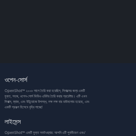
ওপেন-সোর্স
OpenShot™ ২০০৮ সালে তৈরি করা হয়েছিল, লিনাক্সের জন্য একটি
মুক্ত, সহজ, ওপেন-সোর্স ভিডিও এডিটর তৈরি করার প্রচেষ্টায়। এটি এখন
লিনাক্স, ম্যাক, এবং উইন্ডোজে উপলব্ধ, লক্ষ লক্ষ বার ডাউনলোড হয়েছে, এবং
একটি প্রকল্প হিসেবে বৃদ্ধি পাচ্ছে!
লাইসেন্স
OpenShot™ একটি মুক্ত সফটওয়্যার: আপনি এটি পুনর্বিতরণ এবং/