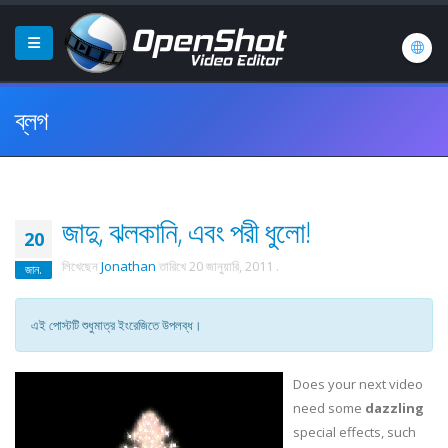
ব্লগ
জাদু, ঝলকানি, এবং পরী ধুলো!
20
লিখেছেন
Jonathan
তারিখে
20 জানুয়ারি, 2011
.
জান.
এই পোস্টটি শুধুমাত্র ইংরেজিতে উপলব্ধ।
Does your next video
need some
dazzling
special effects, such