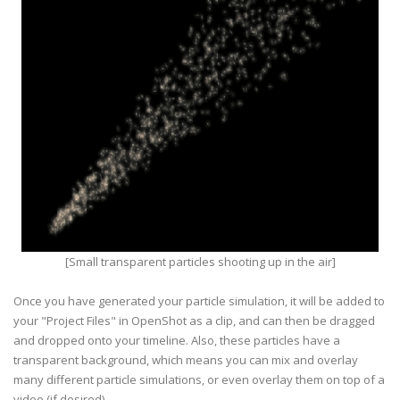
[Small transparent particles shooting up in the air]
Once you have generated your particle simulation, it will be added to
your "Project Files" in OpenShot as a clip, and can then be dragged
and dropped onto your timeline. Also, these particles have a
transparent background, which means you can mix and overlay
many different particle simulations, or even overlay them on top of a
video (if desired).