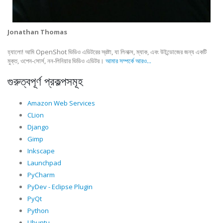
Jonathan Thomas
হ্যালো! আমি OpenShot ভিডিও এডিটরের স্রষ্টা, যা লিনাক্স, ম্যাক, এবং উইন্ডোজের জন্য একটি
মুক্ত, ওপেন-সোর্স, নন-লিনিয়ার ভিডিও এডিটর।
আমার সম্পর্কে আরও...
গুরুত্বপূর্ণ প্রকল্পসমূহ
Amazon Web Services
CLion
Django
Gimp
Inkscape
Launchpad
PyCharm
PyDev - Eclipse Plugin
PyQt
Python
Ubuntu