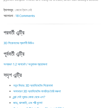
ট্যাগসমূহ
:
কোনো ট্যাগ নেই
আলোচনা
:
18 Comments
পরবর্তী এন্ট্রি
3D শিরোনামের প্রদর্শনী ভিডিও
পূর্ববর্তী এন্ট্রি
সংস্করণ 1.2 আপডেট / অনুবাদক প্রয়োজন!
সদৃশ এন্ট্রি
নতুন ফিচার: 3D অ্যানিমেটেড শিরোনাম!
অসাধারণ 3D অ্যানিমেটেড মানচিত্র তৈরি করুন!
ব্র্র্র! সেই তুষার কোথা থেকে এল?
জাদু, ঝলকানি, এবং পরী ধুলো!