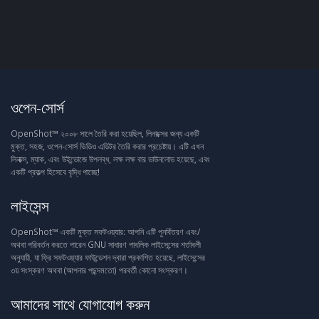
ওপেন-সোর্স
OpenShot™ ২০০৮ সালে তৈরি করা হয়েছিল, লিনাক্সের জন্য একটি
মুক্ত, সহজ, ওপেন-সোর্স ভিডিও এডিটর তৈরি করার প্রচেষ্টায়। এটি এখন
লিনাক্স, ম্যাক, এবং উইন্ডোজে উপলব্ধ, লক্ষ লক্ষ বার ডাউনলোড হয়েছে, এবং
একটি প্রকল্প হিসেবে বৃদ্ধি পাচ্ছে!
লাইসেন্স
OpenShot™ একটি মুক্ত সফটওয়্যার: আপনি এটি পুনর্বিতরণ এবং/
অথবা পরিবর্তন করতে পারেন GNU সাধারণ পাবলিক লাইসেন্সের শর্তাবলী
অনুযায়ী, যা ফ্রি সফটওয়্যার ফাউন্ডেশন দ্বারা প্রকাশিত হয়েছে, লাইসেন্সের
৩য় সংস্করণ অথবা (আপনার পছন্দমতো) পরবর্তী কোনো সংস্করণ।
আমাদের সাথে যোগাযোগ করুন