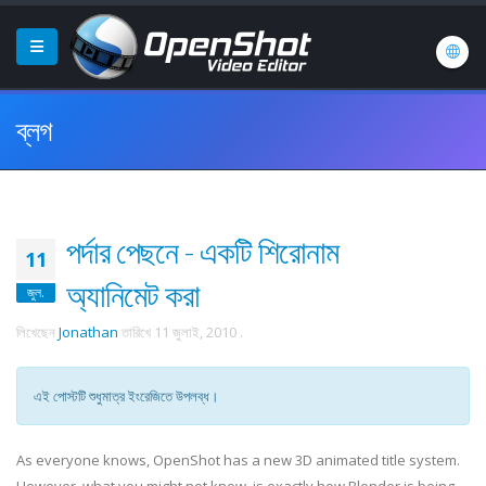
ব্লগ
পর্দার পেছনে - একটি শিরোনাম
11
অ্যানিমেট করা
জুল.
লিখেছেন
Jonathan
তারিখে
11 জুলাই, 2010
.
এই পোস্টটি শুধুমাত্র ইংরেজিতে উপলব্ধ।
As everyone knows, OpenShot has a new 3D animated title system.