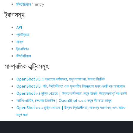
টিউটোরিয়াল
1 entry
ট্যাগসমূহ
API
প্রতিক্রিয়া
মাস্ক
ট্রানজিশন
টিউটোরিয়াল
সাম্প্রতিক এন্ট্রিসমূহ
OpenShot 3.5.1: দ্রুততর কর্মক্ষমতা, মসৃণ সম্পাদনা, উন্নত প্রিভিউ
OpenShot 3.5: গতি, স্থিতিশীলতা এবং সৃজনশীল নিয়ন্ত্রণের জন্য একটি বড় আপগ্রেড
OpenShot ৩.৪ মুক্তি পেয়েছে | উন্নত কর্মক্ষমতা, নতুন ইফেক্ট, উত্তেজনাপূর্ণ আপডেট!
স্মার্টার এডিটস, চমৎকার ডিজাইন | OpenShot ৩.৩ এ নতুন কী আছে জানুন
OpenShot ৩.২.১ মুক্তি পেয়েছে | উন্নত স্থিতিশীলতা, অসংখ্য সংশোধন, এবং আরও
মসৃণ লঞ্চ!