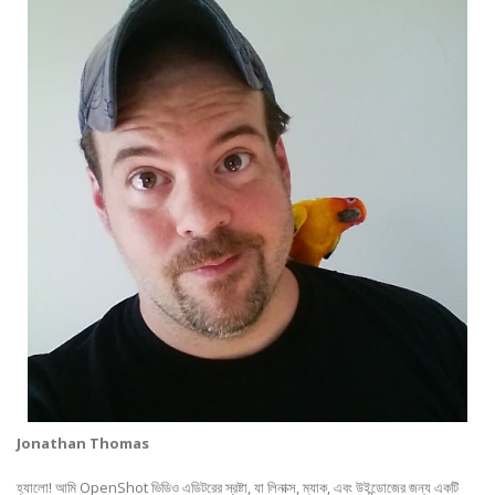
Jonathan Thomas
হ্যালো! আমি OpenShot ভিডিও এডিটরের স্রষ্টা, যা লিনাক্স, ম্যাক, এবং উইন্ডোজের জন্য একটি