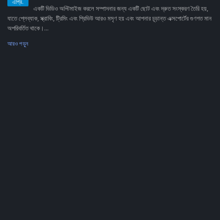
এপ্রি.
একটি ভিডিও অপ্টিমাইজ করলে সম্পাদনার জন্য একটি ছোট এবং দ্রুত সংস্করণ তৈরি হয়,
যাতে প্লেব্যাক, স্ক্রাবিং, ট্রিমিং এবং প্রিভিউ আরও মসৃণ হয় এবং আপনার চূড়ান্ত এক্সপোর্টের গুণগত মান
অপরিবর্তিত থাকে।...
আরও পড়ুন