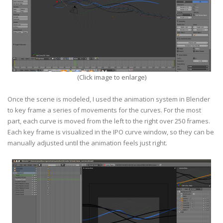
(Click image to enlarge)
Once the scene is modeled, I used the animation system in Blender
to key frame a series of movements for the curves. For the most
part, each curve is moved from the left to the right over 250 frames.
Each key frame is visualized in the IPO curve window, so they can be
manually adjusted until the animation feels just right.