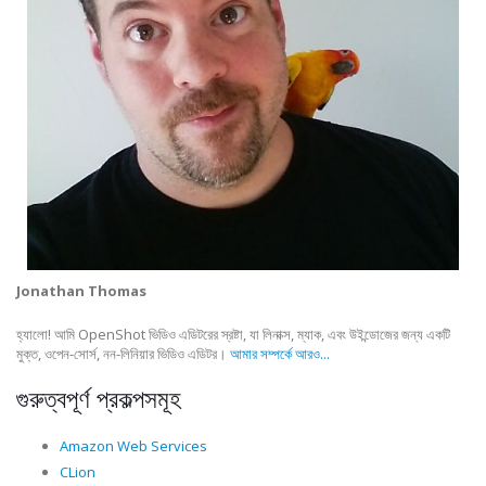
Jonathan Thomas
হ্যালো! আমি OpenShot ভিডিও এডিটরের স্রষ্টা, যা লিনাক্স, ম্যাক, এবং উইন্ডোজের জন্য একটি
মুক্ত, ওপেন-সোর্স, নন-লিনিয়ার ভিডিও এডিটর।
আমার সম্পর্কে আরও...
গুরুত্বপূর্ণ প্রকল্পসমূহ
Amazon Web Services
CLion