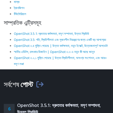
মাস্ক
ট্রানজিশন
টিউটোরিয়াল
সাম্প্রতিক এন্ট্রিসমূহ
OpenShot 3.5.1: দ্রুততর কর্মক্ষমতা, মসৃণ সম্পাদনা, উন্নত প্রিভিউ
OpenShot 3.5: গতি, স্থিতিশীলতা এবং সৃজনশীল নিয়ন্ত্রণের জন্য একটি বড় আপগ্রেড
OpenShot ৩.৪ মুক্তি পেয়েছে | উন্নত কর্মক্ষমতা, নতুন ইফেক্ট, উত্তেজনাপূর্ণ আপডেট!
স্মার্টার এডিটস, চমৎকার ডিজাইন | OpenShot ৩.৩ এ নতুন কী আছে জানুন
OpenShot ৩.২.১ মুক্তি পেয়েছে | উন্নত স্থিতিশীলতা, অসংখ্য সংশোধন, এবং আরও
মসৃণ লঞ্চ!
সর্বশেষ
পোস্ট
OpenShot 3.5.1: দ্রুততর কর্মক্ষমতা, মসৃণ সম্পাদনা,
6
উন্নত প্রিভিউ