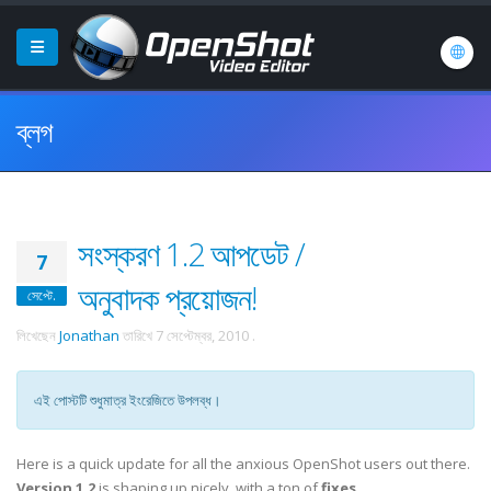
ব্লগ
সংস্করণ 1.2 আপডেট /
7
অনুবাদক প্রয়োজন!
সেপ্টে.
লিখেছেন
Jonathan
তারিখে
7 সেপ্টেম্বর, 2010
.
এই পোস্টটি শুধুমাত্র ইংরেজিতে উপলব্ধ।
Here is a quick update for all the anxious OpenShot users out there.
Version 1.2
is shaping up nicely, with a ton of
fixes
,