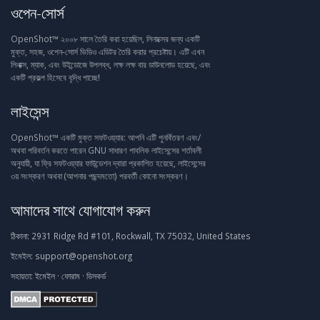
ওপেন-সোর্স
OpenShot™ ২০০৮ সালে তৈরি করা হয়েছিল, লিনাক্সের জন্য একটি
মুক্ত, সহজ, ওপেন-সোর্স ভিডিও এডিটর তৈরি করার প্রচেষ্টায়। এটি এখন
লিনাক্স, ম্যাক, এবং উইন্ডোজে উপলব্ধ, লক্ষ লক্ষ বার ডাউনলোড হয়েছে, এবং
একটি প্রকল্প হিসেবে বৃদ্ধি পাচ্ছে!
লাইসেন্স
OpenShot™ একটি মুক্ত সফটওয়্যার: আপনি এটি পুনর্বিতরণ এবং/
অথবা পরিবর্তন করতে পারেন GNU সাধারণ পাবলিক লাইসেন্সের শর্তাবলী
অনুযায়ী, যা ফ্রি সফটওয়্যার ফাউন্ডেশন দ্বারা প্রকাশিত হয়েছে, লাইসেন্সের
৩য় সংস্করণ অথবা (আপনার পছন্দমতো) পরবর্তী কোনো সংস্করণ।
আমাদের সাথে যোগাযোগ করুন
ঠিকানা:
2931 Ridge Rd #101, Rockwall, TX 75032, United States
ইমেইল:
support@openshot.org
সহায়তা:
ইমেইল
·
ফোরাম
·
ডিসকর্ড