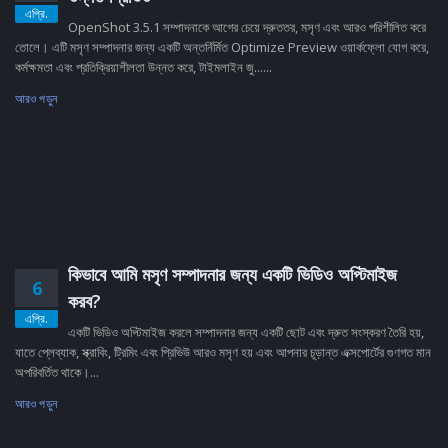
এপ্রি.
OpenShot 3.5.1 সম্পাদনাকে আগের চেয়ে দ্রুততর, মসৃণ এবং আরও পরিশীলিত করে
তোলে। এটি মসৃণ সম্পাদনার জন্য একটি অন্তর্নির্মিত Optimize Preview ওয়ার্কফ্লো যোগ করে,
কর্মক্ষমতা এবং প্রতিক্রিয়াশীলতা উন্নত করে, টাইমলাইন জু......
আরও পড়ুন
কিভাবে আমি মসৃণ সম্পাদনার জন্য একটি ভিডিও অপ্টিমাইজ
6
করব?
এপ্রি.
একটি ভিডিও অপ্টিমাইজ করলে সম্পাদনার জন্য একটি ছোট এবং দ্রুত সংস্করণ তৈরি হয়,
যাতে প্লেব্যাক, স্ক্রাবিং, ট্রিমিং এবং প্রিভিউ আরও মসৃণ হয় এবং আপনার চূড়ান্ত এক্সপোর্টের গুণগত মান
অপরিবর্তিত থাকে।...
আরও পড়ুন