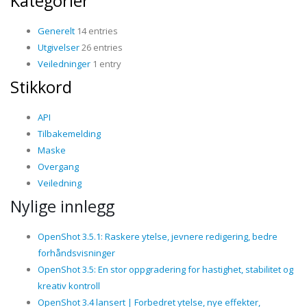
Kategorier
Generelt
14 entries
Utgivelser
26 entries
Veiledninger
1 entry
Stikkord
API
Tilbakemelding
Maske
Overgang
Veiledning
Nylige innlegg
OpenShot 3.5.1: Raskere ytelse, jevnere redigering, bedre
forhåndsvisninger
OpenShot 3.5: En stor oppgradering for hastighet, stabilitet og
kreativ kontroll
OpenShot 3.4 lansert | Forbedret ytelse, nye effekter,