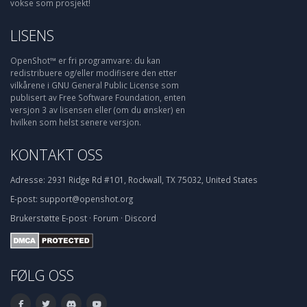
vokse som prosjekt!
LISENS
OpenShot™ er fri programvare: du kan
redistribuere og/eller modifisere den etter
vilkårene i GNU General Public License som
publisert av Free Software Foundation, enten
versjon 3 av lisensen eller (om du ønsker) en
hvilken som helst senere versjon.
KONTAKT OSS
Adresse:
2931 Ridge Rd #101, Rockwall, TX 75032, United States
E-post:
support@openshot.org
Brukerstøtte
E-post
·
Forum
·
Discord
FØLG OSS