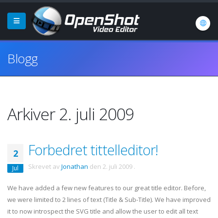
Blogg
Arkiver 2. juli 2009
Forbedret tittelleditor!
2
Skrevet av
Jonathan
den
2. juli 2009
.
Jul
We have added a few new features to our great title editor. Before,
we were limited to 2 lines of text (Title & Sub-Title). We have improved
it to now introspect the SVG title and allow the user to edit all text