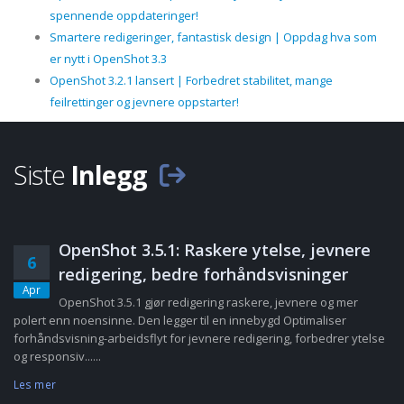
spennende oppdateringer!
Smartere redigeringer, fantastisk design | Oppdag hva som
er nytt i OpenShot 3.3
OpenShot 3.2.1 lansert | Forbedret stabilitet, mange
feilrettinger og jevnere oppstarter!
Siste
Inlegg
OpenShot 3.5.1: Raskere ytelse, jevnere
6
redigering, bedre forhåndsvisninger
Apr
OpenShot 3.5.1 gjør redigering raskere, jevnere og mer
polert enn noensinne. Den legger til en innebygd Optimaliser
forhåndsvisning-arbeidsflyt for jevnere redigering, forbedrer ytelse
og responsiv......
Les mer