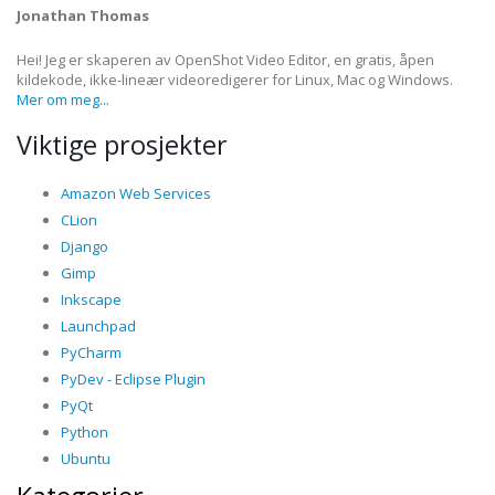
Jonathan Thomas
Hei! Jeg er skaperen av OpenShot Video Editor, en gratis, åpen
kildekode, ikke-lineær videoredigerer for Linux, Mac og Windows.
Mer om meg...
Viktige prosjekter
Amazon Web Services
CLion
Django
Gimp
Inkscape
Launchpad
PyCharm
PyDev - Eclipse Plugin
PyQt
Python
Ubuntu