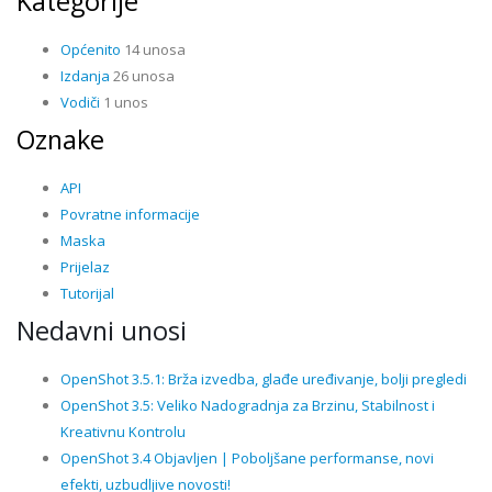
Kategorije
Općenito
14 unosa
Izdanja
26 unosa
Vodiči
1 unos
Oznake
API
Povratne informacije
Maska
Prijelaz
Tutorijal
Nedavni unosi
OpenShot 3.5.1: Brža izvedba, glađe uređivanje, bolji pregledi
OpenShot 3.5: Veliko Nadogradnja za Brzinu, Stabilnost i
Kreativnu Kontrolu
OpenShot 3.4 Objavljen | Poboljšane performanse, novi
efekti, uzbudljive novosti!