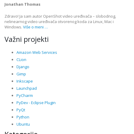
Jonathan Thomas
Zdravo! Ja sam autor OpenShot video uređivača – slobodnog,
nelinearnog video uređivača otvorenog koda za Linux, Mac i
Windows.
Više o meni …
Važni projekti
Amazon Web Services
CLion
Django
Gimp
Inkscape
Launchpad
PyCharm
PyDev - Eclipse Plugin
PyQt
Python
Ubuntu