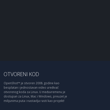
OTVORENI KOD
OpenShot™ je stvoren 2008. godine kao
besplatan i jednostavan video uređivač
otvorenog koda za Linux. U međuvremenu je
dostupan za Linux, Mac i Windows, preuzet je
milijunima puta i nastavlja rasti kao projekt!