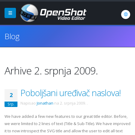
Blog
Arhive 2. srpnja 2009.
Poboljšani uređivač naslova!
2
Napisao
Jonathan
na
2. srpnja 2009.
.
Srp.
We have added a few new features to our great title editor. Before,
we were limited to 2 lines of text (Title & Sub-Title). We have improved
it to now introspect the SVG title and allow the user to edit all text