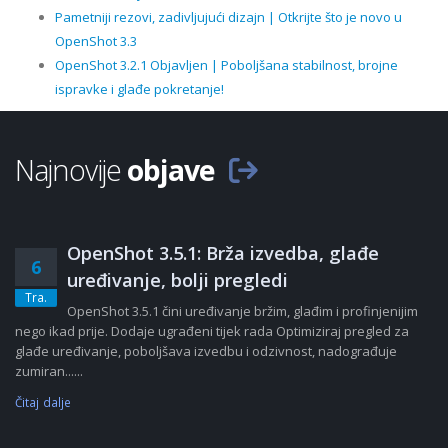
Pametniji rezovi, zadivljujući dizajn | Otkrijte što je novo u
OpenShot 3.3
OpenShot 3.2.1 Objavljen | Poboljšana stabilnost, brojne
ispravke i glađe pokretanje!
Najnovije
objave
OpenShot 3.5.1: Brža izvedba, glađe
6
uređivanje, bolji pregledi
Tra.
OpenShot 3.5.1 čini uređivanje bržim, glađim i profinjenijim
nego ikad prije. Dodaje ugrađeni tijek rada Optimiziraj pregled za
glađe uređivanje, poboljšava izvedbu i odzivnost, nadograđuje
zumiran......
Čitaj dalje