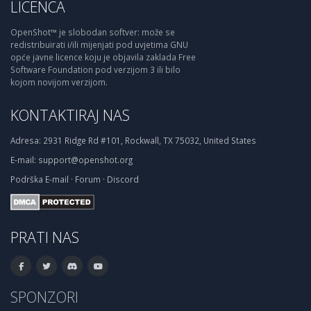
LICENCA
OpenShot™ je slobodan softver: može se
redistribuirati i/ili mijenjati pod uvjetima GNU
opće javne licence koju je objavila zaklada Free
Software Foundation pod verzijom 3 ili bilo
kojom novijom verzijom.
KONTAKTIRAJ NAS
Adresa:
2931 Ridge Rd #101, Rockwall, TX 75032, United States
E-mail:
support@openshot.org
Podrška
E-mail
·
Forum
·
Discord
PRATI NAS
SPONZORI