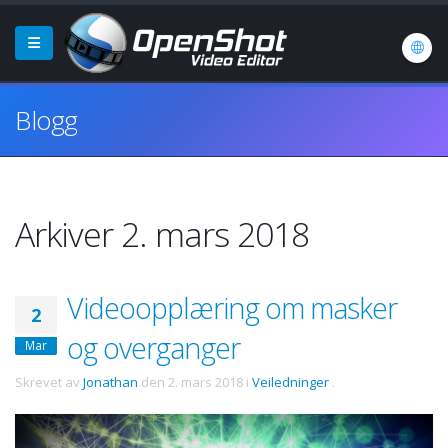
Blogg
Arkiver 2. mars 2018
Videoopplæring om masker
2
og overganger
Mar
Skrevet av
Jonathan
den
2. mars 2018
i
Veiledninger
.