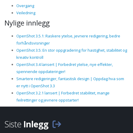
Overgang
Veiledning
Nylige innlegg
OpenShot 3.5.1: Raskere ytelse, jevnere redigering, bedre
forhåndsvisninger
OpenShot 3.5: En stor oppgradering for hastighet, stabilitet og
kreativ kontroll
OpenShot 3.4 lansert | Forbedret ytelse, nye effekter,
spennende oppdateringer!
Smartere redigeringer, fantastisk design | Oppdag hva som
er nytt i OpenShot 3.3
OpenShot 3.2.1 lansert | Forbedret stabilitet, mange
feilrettinger og jevnere oppstarter!
Siste
Inlegg