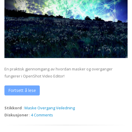
En praktisk gjennomgang av hvordan masker og overganger
fungerer i OpenShot Video Editor!
Fortsett å lese
Stikkord
:
Maske
Overgang
Veiledning
Diskusjoner
:
4 Comments