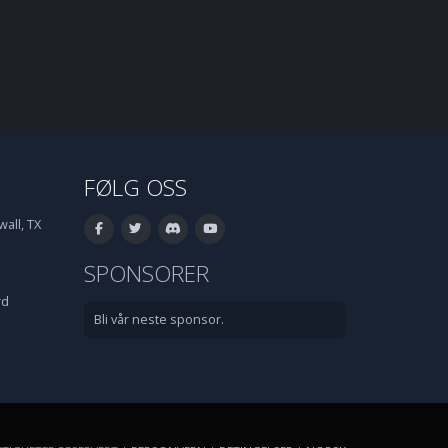
FØLG OSS
all, TX
SPONSORER
rd
Bli vår neste sponsor.