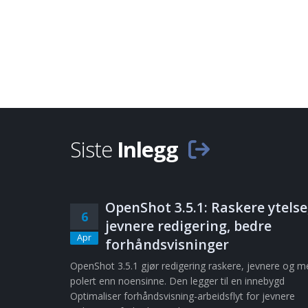
Siste
Inlegg
OpenShot 3.5.1: Raskere ytelse
6
jevnere redigering, bedre
Apr
forhåndsvisninger
OpenShot 3.5.1 gjør redigering raskere, jevnere og m
polert enn noensinne. Den legger til en innebygd
Optimaliser forhåndsvisning-arbeidsflyt for jevnere