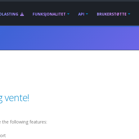
DLASTING
FUNKSJONALITET
API
BRUKERSTØTTE
 vente!
the following features:
ort