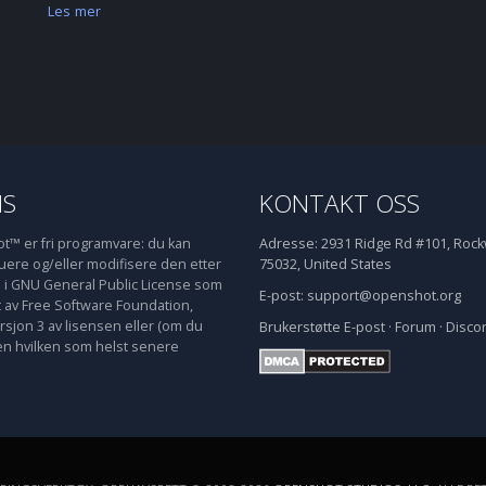
Les mer
NS
KONTAKT OSS
™ er fri programvare: du kan
Adresse:
2931 Ridge Rd #101, Rockw
buere og/eller modifisere den etter
75032, United States
e i GNU General Public License som
E-post:
support@openshot.org
t av Free Software Foundation,
rsjon 3 av lisensen eller (om du
Brukerstøtte
E-post
·
Forum
·
Disco
en hvilken som helst senere