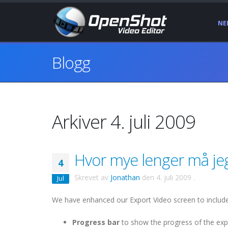
NE
Blogg
Arkiver 4. juli 2009
Hvor mye lenger må jeg
4
Skrevet av
Jonathan
den
4. juli 2009
.
Jul
We have enhanced our Export Video screen to include 
Progress bar
to show the progress of the exp