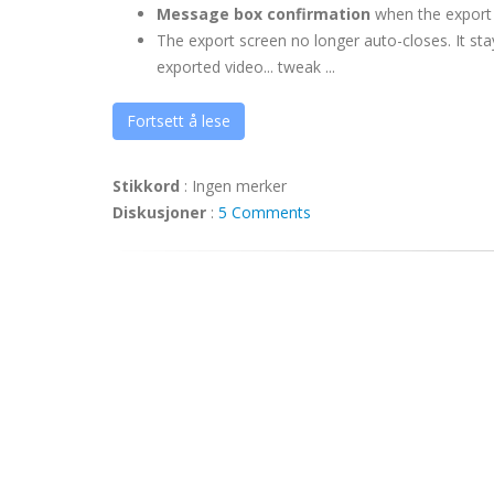
Message box
confirmation
when the export 
The export screen no longer auto-closes. It sta
exported video... tweak ...
Fortsett å lese
Stikkord
:
Ingen merker
Diskusjoner
:
5 Comments