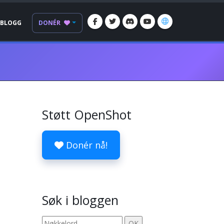
BLOGG
DONÉR
Støtt OpenShot
Donér nå!
Søk i bloggen