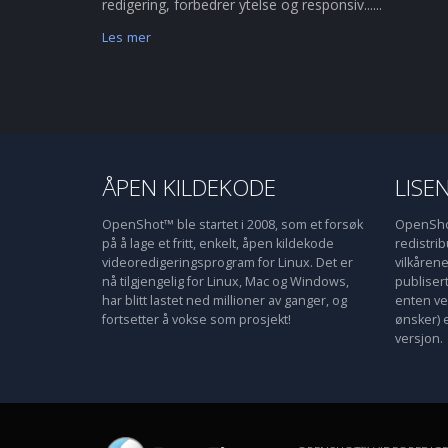
redigering, forbedrer ytelse og responsiv......
Les mer
ÅPEN KILDEKODE
LISE
OpenShot™ ble startet i 2008, som et forsøk
OpenShot
på å lage et fritt, enkelt, åpen kildekode
redistri
videoredigeringsprogram for Linux. Det er
vilkåren
nå tilgjengelig for Linux, Mac og Windows,
publiser
har blitt lastet ned millioner av ganger, og
enten ve
fortsetter å vokse som prosjekt!
ønsker) 
versjon.