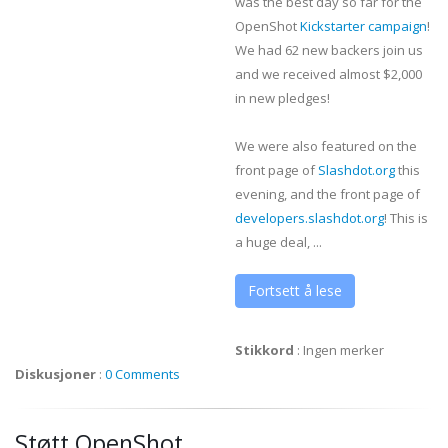
was the best day so far for the
OpenShot
Kickstarter campaign
!
We had 62 new backers join us
and we received almost $2,000
in new pledges!
We were also featured on the
front page of
Slashdot.org
this
evening, and the front page of
developers.slashdot.org
! This is
a huge deal, ...
Fortsett å lese
Stikkord
:
Ingen merker
Diskusjoner
:
0 Comments
Støtt OpenShot