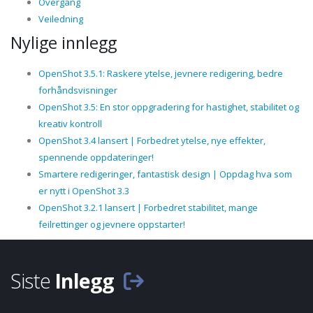
Overgang
Veiledning
Nylige innlegg
OpenShot 3.5.1: Raskere ytelse, jevnere redigering, bedre
forhåndsvisninger
OpenShot 3.5: En stor oppgradering for hastighet, stabilitet og
kreativ kontroll
OpenShot 3.4 lansert | Forbedret ytelse, nye effekter,
spennende oppdateringer!
Smartere redigeringer, fantastisk design | Oppdag hva som
er nytt i OpenShot 3.3
OpenShot 3.2.1 lansert | Forbedret stabilitet, mange
feilrettinger og jevnere oppstarter!
Siste
Inlegg