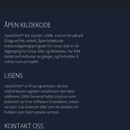
ÅPEN KILDEKODE
OpenShot™ ble startet i 2008, som et forsøk på
å lage et fritt, enkelt, åpen kildekode
videoredigeringsprogram for Linux. Det er nå
tilgjengelig for Linux, Mac og Windows, har blitt
lastet ned millioner av ganger, og fortsetter å
vokse som prosjekt!
LISENS
OpenShot™ er fri programvare: du kan
redistribuere og/eller modifisere den etter
vilkårene i GNU General Public License som
publisert av Free Software Foundation, enten
versjon 3 av lisensen eller (om du ønsker) en
hvilken som helst senere versjon.
KONTAKT OSS