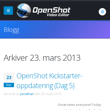
Blogg
Arkiver 23. mars 2013
OpenShot Kickstarter-
23
oppdatering (Dag 5)
Mar
Skrevet av
Jonathan
den
23. mars 2013
.
Great news everyone! Today