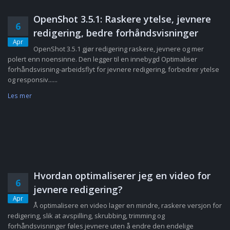
OpenShot 3.5.1: Raskere ytelse, jevnere
6
redigering, bedre forhåndsvisninger
Apr
OpenShot 3.5.1 gjør redigering raskere, jevnere og mer
polert enn noensinne. Den legger til en innebygd Optimaliser
forhåndsvisning-arbeidsflyt for jevnere redigering, forbedrer ytelse
og responsiv......
Les mer
Hvordan optimaliserer jeg en video for
6
jevnere redigering?
Apr
Å optimalisere en video lager en mindre, raskere versjon for
redigering, slik at avspilling, skrubbing, trimming og
forhåndsvisninger føles jevnere uten å endre den endelige