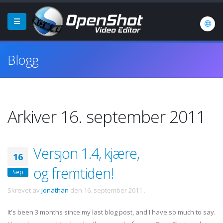
Blogg
Arkiver 16. september 2011
Versjon 1.4, kjære,
16
og fremtiden!
Sep
Skrevet av
Jonathan
den
16. september 2011
.
It's been 3 months since my last blog post, and I have so much to say.