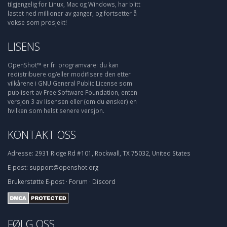
tilgjengelig for Linux, Mac og Windows, har blitt
lastet ned millioner av ganger, og fortsetter å
vokse som prosjekt!
LISENS
OpenShot™ er fri programvare: du kan
redistribuere og/eller modifisere den etter
vilkårene i GNU General Public License som
publisert av Free Software Foundation, enten
versjon 3 av lisensen eller (om du ønsker) en
hvilken som helst senere versjon.
KONTAKT OSS
Adresse:
2931 Ridge Rd #101, Rockwall, TX 75032, United States
E-post:
support@openshot.org
Brukerstøtte
E-post
·
Forum
·
Discord
FØLG OSS