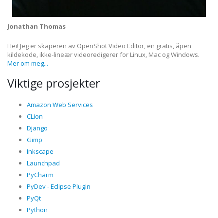
Jonathan Thomas
Hei! Jeg er skaperen av OpenShot Video Editor, en gratis, åpen
kildekode, ikke-lineær videoredigerer for Linux, Mac og Windows.
Mer om meg...
Viktige prosjekter
Amazon Web Services
CLion
Django
Gimp
Inkscape
Launchpad
PyCharm
PyDev - Eclipse Plugin
PyQt
Python