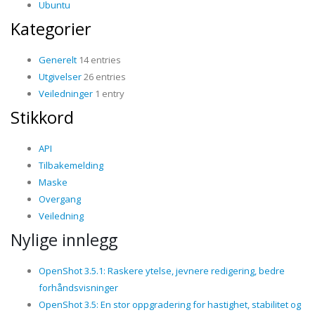
Ubuntu
Kategorier
Generelt
14 entries
Utgivelser
26 entries
Veiledninger
1 entry
Stikkord
API
Tilbakemelding
Maske
Overgang
Veiledning
Nylige innlegg
OpenShot 3.5.1: Raskere ytelse, jevnere redigering, bedre
forhåndsvisninger
OpenShot 3.5: En stor oppgradering for hastighet, stabilitet og