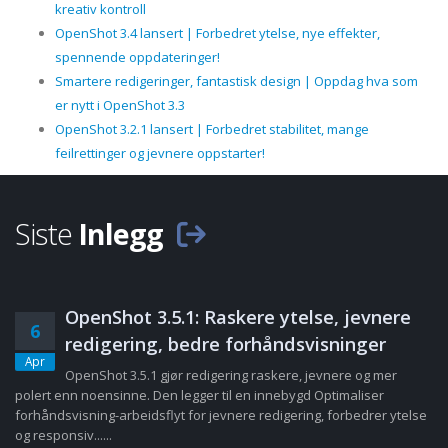
kreativ kontroll
OpenShot 3.4 lansert | Forbedret ytelse, nye effekter,
spennende oppdateringer!
Smartere redigeringer, fantastisk design | Oppdag hva som
er nytt i OpenShot 3.3
OpenShot 3.2.1 lansert | Forbedret stabilitet, mange
feilrettinger og jevnere oppstarter!
Siste
Inlegg
OpenShot 3.5.1: Raskere ytelse, jevnere
6
redigering, bedre forhåndsvisninger
Apr
OpenShot 3.5.1 gjør redigering raskere, jevnere og mer
polert enn noensinne. Den legger til en innebygd Optimaliser
forhåndsvisning-arbeidsflyt for jevnere redigering, forbedrer ytelse
og responsiv......