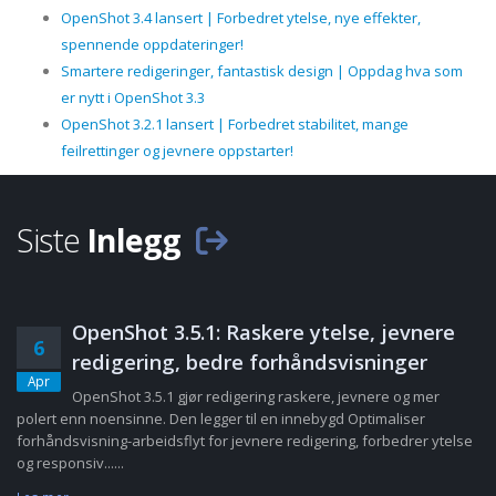
OpenShot 3.4 lansert | Forbedret ytelse, nye effekter,
spennende oppdateringer!
Smartere redigeringer, fantastisk design | Oppdag hva som
er nytt i OpenShot 3.3
OpenShot 3.2.1 lansert | Forbedret stabilitet, mange
feilrettinger og jevnere oppstarter!
Siste
Inlegg
OpenShot 3.5.1: Raskere ytelse, jevnere
6
redigering, bedre forhåndsvisninger
Apr
OpenShot 3.5.1 gjør redigering raskere, jevnere og mer
polert enn noensinne. Den legger til en innebygd Optimaliser
forhåndsvisning-arbeidsflyt for jevnere redigering, forbedrer ytelse
og responsiv......