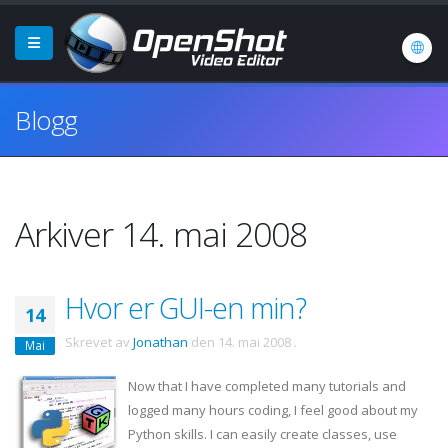
Blogg
Arkiver 14. mai 2008
Hvor er GUI-en min?
14
Skrevet av
Jonathan
den
14. mai 2008
.
Mai
Now that I have completed many tutorials and
logged many hours coding, I feel good about my
Python skills. I can easily create classes, use