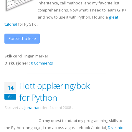
inheritance, call methods, and my favorite, list
comprehensions. Now what? I need to learn
GTK
+,
and how to use it with Python. I found a
great
tutorial
for
PyGTK
...
Fortsett å lese
Stikkord
:
Ingen merker
Diskusjoner
:
0 Comments
Flott opplæring/bok
14
for Python
Mai
Skrevet av
Jonathan
den
14. mai 2008
.
On my quest to adapt my programming skills to
the Python language, I ran across a great
ebook
/ tutorial,
Dive Into