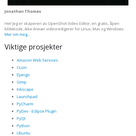
Jonathan Thomas
Hei! Jeg er skaperen av OpenShot Video Editor, en gratis, åpen
kildekode, ikke-lineær videoredigerer for Linux, Mac og Windows.
Mer om meg...
Viktige prosjekter
Amazon Web Services
CLion
Django
Gimp
Inkscape
Launchpad
PyCharm
PyDev - Eclipse Plugin
PyQt
Python
Ubuntu