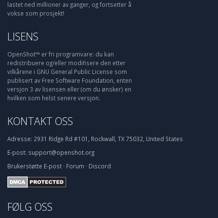
lastet ned millioner av ganger, og fortsetter å
vokse som prosjekt!
LISENS
OpenShot™ er fri programvare: du kan
redistribuere og/eller modifisere den etter
vilkårene i GNU General Public License som
publisert av Free Software Foundation, enten
versjon 3 av lisensen eller (om du ønsker) en
hvilken som helst senere versjon.
KONTAKT OSS
Adresse:
2931 Ridge Rd #101, Rockwall, TX 75032, United States
E-post:
support@openshot.org
Brukerstøtte
E-post
·
Forum
·
Discord
FØLG OSS