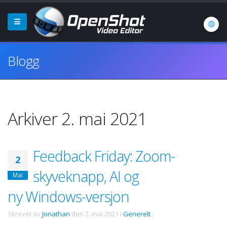
Blogg
Arkiver 2. mai 2021
Feedback Friday: Zoom-
2
skyveknapp, AI og
Mai
ny Windows-versjon
Skrevet av
Jonathan
den
2. mai 2021
i
Generelt
.