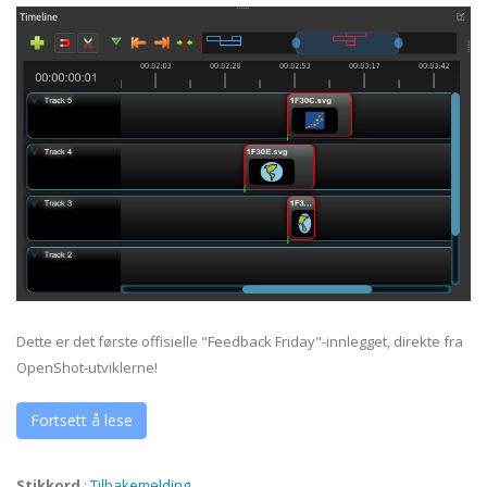
Dette er det første offisielle "Feedback Friday"-innlegget, direkte fra
OpenShot-utviklerne!
Fortsett å lese
Stikkord
:
Tilbakemelding