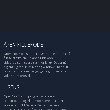
ÅPEN KILDEKODE
OpenShot™ ble startet i 2008, som et forsøk på
å lage et fritt, enkelt, åpen kildekode
videoredigeringsprogram for Linux. Det er nå
tilgjengelig for Linux, Mac og Windows, har blitt
lastet ned millioner av ganger, og fortsetter å
vokse som prosjekt!
LISENS
OpenShot™ er fri programvare: du kan
redistribuere og/eller modifisere den etter
vilkårene i GNU General Public License som
publisert av Free Software Foundation, enten