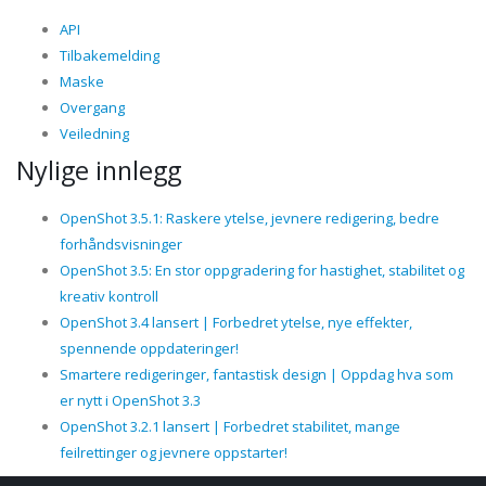
API
Tilbakemelding
Maske
Overgang
Veiledning
Nylige innlegg
OpenShot 3.5.1: Raskere ytelse, jevnere redigering, bedre
forhåndsvisninger
OpenShot 3.5: En stor oppgradering for hastighet, stabilitet og
kreativ kontroll
OpenShot 3.4 lansert | Forbedret ytelse, nye effekter,
spennende oppdateringer!
Smartere redigeringer, fantastisk design | Oppdag hva som
er nytt i OpenShot 3.3
OpenShot 3.2.1 lansert | Forbedret stabilitet, mange
feilrettinger og jevnere oppstarter!