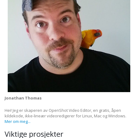
Jonathan Thomas
Hei! Jeg er skaperen av OpenShot Video Editor, en gratis, åpen
kildekode, ikke-lineær videoredigerer for Linux, Mac og Windows.
Mer om meg...
Viktige prosjekter