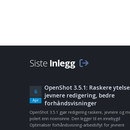
Siste
Inlegg
OpenShot 3.5.1: Raskere ytelse
6
jevnere redigering, bedre
Apr
forhåndsvisninger
OpenShot 3.5.1 gjør redigering raskere, jevnere og m
polert enn noensinne. Den legger til en innebygd
Optimaliser forhåndsvisning-arbeidsflyt for jevnere