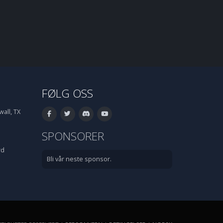
FØLG OSS
all, TX
SPONSORER
rd
Bli vår neste sponsor.