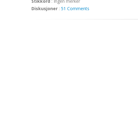
Stikkord
:
Ingen merker
Diskusjoner
:
51 Comments