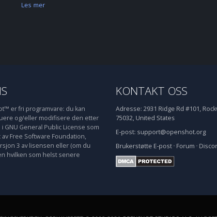
Les mer
NS
KONTAKT OSS
™ er fri programvare: du kan
Adresse:
2931 Ridge Rd #101, Rockw
buere og/eller modifisere den etter
75032, United States
e i GNU General Public License som
E-post:
support@openshot.org
t av Free Software Foundation,
rsjon 3 av lisensen eller (om du
Brukerstøtte
E-post
·
Forum
·
Disco
en hvilken som helst senere