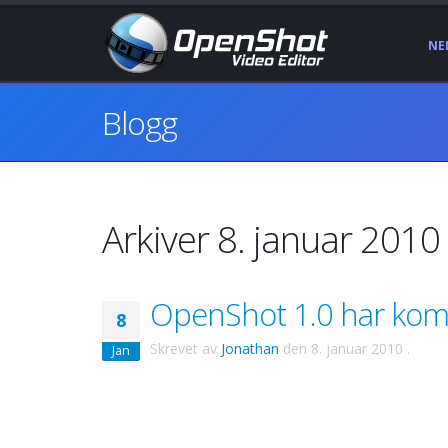
NE
Blogg
Arkiver 8. januar 2010
OpenShot 1.0 har ko
8
Skrevet av
Jonathan
den
8. januar 2010
.
Jan