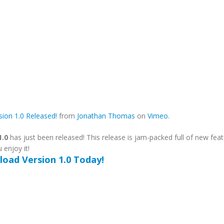
sion 1.0 Released!
from
Jonathan Thomas
on
Vimeo
.
1.0
has just been released! This release is jam-packed full of new feat
enjoy it!
oad Version 1.0 Today!