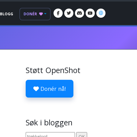
BLOGG
DONÉR
Støtt OpenShot
Donér nå!
Søk i bloggen