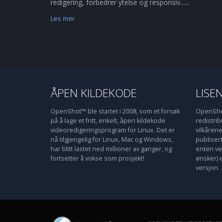
redigering, forbedrer ytelse og responsiv......
Les mer
ÅPEN KILDEKODE
LISE
OpenShot™ ble startet i 2008, som et forsøk
OpenShot
på å lage et fritt, enkelt, åpen kildekode
redistri
videoredigeringsprogram for Linux. Det er
vilkåren
nå tilgjengelig for Linux, Mac og Windows,
publiser
har blitt lastet ned millioner av ganger, og
enten ve
fortsetter å vokse som prosjekt!
ønsker) 
versjon.