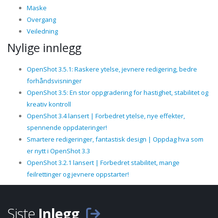
Maske
Overgang
Veiledning
Nylige innlegg
OpenShot 3.5.1: Raskere ytelse, jevnere redigering, bedre
forhåndsvisninger
OpenShot 3.5: En stor oppgradering for hastighet, stabilitet og
kreativ kontroll
OpenShot 3.4 lansert | Forbedret ytelse, nye effekter,
spennende oppdateringer!
Smartere redigeringer, fantastisk design | Oppdag hva som
er nytt i OpenShot 3.3
OpenShot 3.2.1 lansert | Forbedret stabilitet, mange
feilrettinger og jevnere oppstarter!
Siste
Inlegg