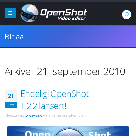
Blogg
Arkiver 21. september 2010
Endelig! OpenShot
21
1.2.2 lansert!
Sep
Skrevet av
Jonathan
den
21. september 2010
.