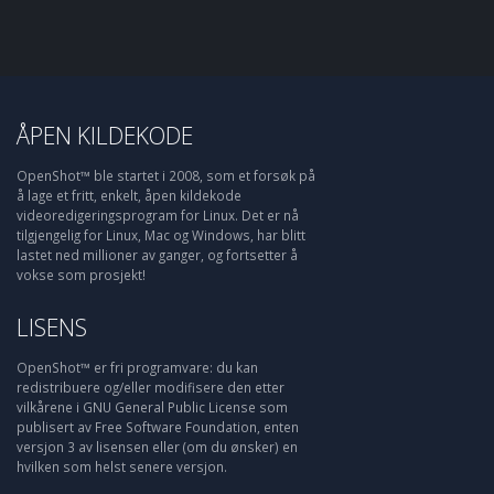
ÅPEN KILDEKODE
OpenShot™ ble startet i 2008, som et forsøk på
å lage et fritt, enkelt, åpen kildekode
videoredigeringsprogram for Linux. Det er nå
tilgjengelig for Linux, Mac og Windows, har blitt
lastet ned millioner av ganger, og fortsetter å
vokse som prosjekt!
LISENS
OpenShot™ er fri programvare: du kan
redistribuere og/eller modifisere den etter
vilkårene i GNU General Public License som
publisert av Free Software Foundation, enten
versjon 3 av lisensen eller (om du ønsker) en
hvilken som helst senere versjon.