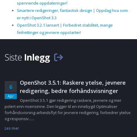
spennende oppdateringer!
Smartere redigeringer, fantastisk design | Oppdag hva som
er nytt i OpenShot 3.3
OpenShot 3.2.1 lansert | Forbedret stabilitet, mange
feilrettinger og jevnere oppstarter!
Siste
Inlegg
OpenShot 3.5.1: Raskere ytelse, jevnere
6
redigering, bedre forhåndsvisninger
Apr
OpenShot 3.5.1 gjør redigering raskere, jevnere og mer
polert enn noensinne. Den legger til en innebygd Optimaliser
forhåndsvisning-arbeidsflyt for jevnere redigering, forbedrer ytelse
og responsiv......
Les mer