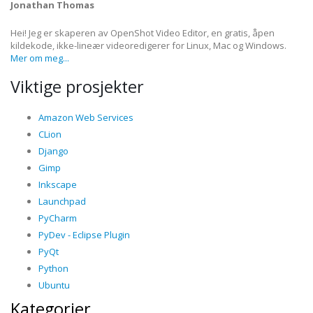
Jonathan Thomas
Hei! Jeg er skaperen av OpenShot Video Editor, en gratis, åpen
kildekode, ikke-lineær videoredigerer for Linux, Mac og Windows.
Mer om meg...
Viktige prosjekter
Amazon Web Services
CLion
Django
Gimp
Inkscape
Launchpad
PyCharm
PyDev - Eclipse Plugin
PyQt
Python
Ubuntu
Kategorier