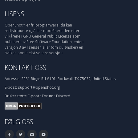
LISENS
OpenShot™ er fri programvare: du kan
redistribuere og/eller modifisere den etter
vilkårene i GNU General Public License som
publisert av Free Software Foundation, enten
versjon 3 av lisensen eller (om du ønsker) en
hvilken som helst senere versjon.
KONTAKT OSS
Adresse:
2931 Ridge Rd #101, Rockwall, TX 75032, United States
E-post:
support@openshot.org
Brukerstøtte
E-post
·
Forum
·
Discord
FØLG OSS