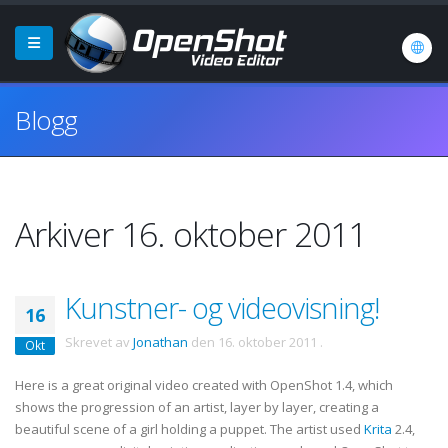
Blogg
Arkiver 16. oktober 2011
Kunstner- og videovisning!
16
Skrevet av
Jonathan
den
16. oktober 2011
.
Okt
Here is a great original video created with OpenShot 1.4, which
shows the progression of an artist, layer by layer, creating a
beautiful scene of a girl holding a puppet. The artist used
Krita
2.4,