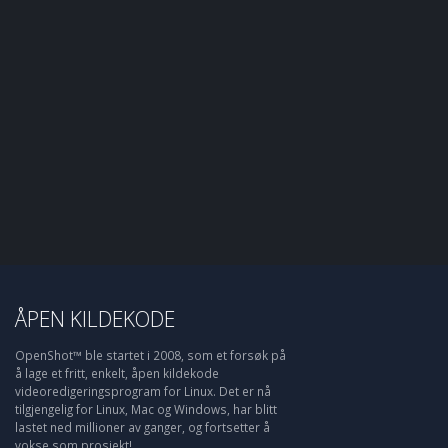
ÅPEN KILDEKODE
OpenShot™ ble startet i 2008, som et forsøk på
å lage et fritt, enkelt, åpen kildekode
videoredigeringsprogram for Linux. Det er nå
tilgjengelig for Linux, Mac og Windows, har blitt
lastet ned millioner av ganger, og fortsetter å
vokse som prosjekt!