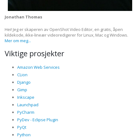
Jonathan Thomas
Hei! Jeg er skaperen av OpenShot Video Editor, en gratis, åpen
kildekode, ikke-lineær videoredigerer for Linux, Mac og Windows.
Mer om meg...
Viktige prosjekter
Amazon Web Services
CLion
Django
Gimp
Inkscape
Launchpad
PyCharm
PyDev - Eclipse Plugin
PyQt
Python