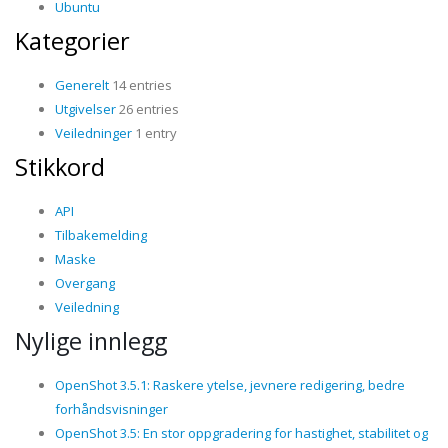
Ubuntu
Kategorier
Generelt
14 entries
Utgivelser
26 entries
Veiledninger
1 entry
Stikkord
API
Tilbakemelding
Maske
Overgang
Veiledning
Nylige innlegg
OpenShot 3.5.1: Raskere ytelse, jevnere redigering, bedre
forhåndsvisninger
OpenShot 3.5: En stor oppgradering for hastighet, stabilitet og