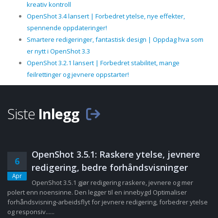
kreativ kontroll
OpenShot 3.4 lansert | Forbedret ytelse, nye effekter,
spennende oppdateringer!
Smartere redigeringer, fantastisk design | Oppdag hva som
er nytt i OpenShot 3.3
OpenShot 3.2.1 lansert | Forbedret stabilitet, mange
feilrettinger og jevnere oppstarter!
Siste
Inlegg
OpenShot 3.5.1: Raskere ytelse, jevnere
6
redigering, bedre forhåndsvisninger
Apr
OpenShot 3.5.1 gjør redigering raskere, jevnere og mer
polert enn noensinne. Den legger til en innebygd Optimaliser
forhåndsvisning-arbeidsflyt for jevnere redigering, forbedrer ytelse
og responsiv......