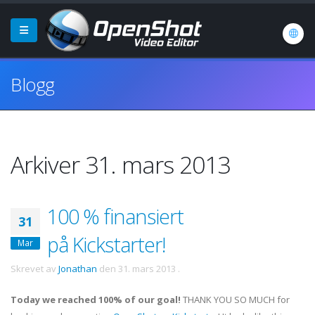
Blogg
Arkiver 31. mars 2013
100 % finansiert
31
på Kickstarter!
Mar
Skrevet av
Jonathan
den
31. mars 2013
.
Today we reached 100% of our goal!
THANK YOU SO MUCH for