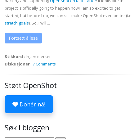
backing and supporting
OpenShot on Kickstarter
! It looks like this
project is officially going to happen now! I am so excited to get
started, but before I do, we can still make OpenShot even better (i.e.
stretch goals
). So, I will ...
Fortsett å lese
Stikkord
:
Ingen merker
Diskusjoner
:
7 Comments
Støtt OpenShot
Donér nå!
Søk i bloggen