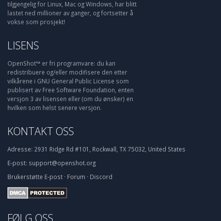
tilgjengelig for Linux, Mac og Windows, har blitt
lastet ned millioner av ganger, og fortsetter å
vokse som prosjekt!
LISENS
OpenShot™ er fri programvare: du kan
redistribuere og/eller modifisere den etter
vilkårene i GNU General Public License som
publisert av Free Software Foundation, enten
versjon 3 av lisensen eller (om du ønsker) en
hvilken som helst senere versjon.
KONTAKT OSS
Adresse:
2931 Ridge Rd #101, Rockwall, TX 75032, United States
E-post:
support@openshot.org
Brukerstøtte
E-post
·
Forum
·
Discord
FØLG OSS