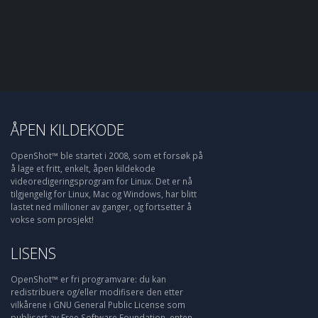
ÅPEN KILDEKODE
OpenShot™ ble startet i 2008, som et forsøk på
å lage et fritt, enkelt, åpen kildekode
videoredigeringsprogram for Linux. Det er nå
tilgjengelig for Linux, Mac og Windows, har blitt
lastet ned millioner av ganger, og fortsetter å
vokse som prosjekt!
LISENS
OpenShot™ er fri programvare: du kan
redistribuere og/eller modifisere den etter
vilkårene i GNU General Public License som
publisert av Free Software Foundation, enten