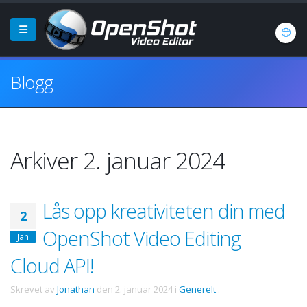
Blogg
Arkiver 2. januar 2024
Lås opp kreativiteten din med
2
OpenShot Video Editing
Jan
Cloud API!
Skrevet av
Jonathan
den
2. januar 2024
i
Generelt
.