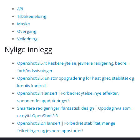
API
Tilbakemelding
Maske
Overgang
Veiledning
Nylige innlegg
OpenShot 3.5.1: Raskere ytelse, jevnere redigering, bedre
forhåndsvisninger
OpenShot 3.5: En stor oppgradering for hastighet, stabilitet og
kreativ kontroll
OpenShot 3.4 lansert | Forbedret ytelse, nye effekter,
spennende oppdateringer!
Smartere redigeringer, fantastisk design | Oppdag hva som
er nytt i OpenShot 3.3
OpenShot 3.2.1 lansert | Forbedret stabilitet, mange
feilrettinger og jevnere oppstarter!