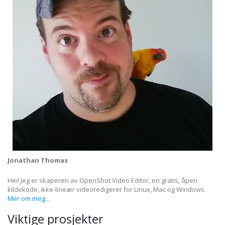
Jonathan Thomas
Hei! Jeg er skaperen av OpenShot Video Editor, en gratis, åpen
kildekode, ikke-lineær videoredigerer for Linux, Mac og Windows.
Mer om meg...
Viktige prosjekter