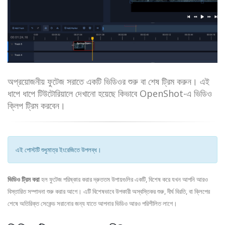
অপ্রয়োজনীয় ফুটেজ সরাতে একটি ভিডিওর শুরু বা শেষ ট্রিম করুন। এই
ধাপে ধাপে টিউটোরিয়ালে দেখানো হয়েছে কিভাবে OpenShot-এ ভিডিও
ক্লিপ ট্রিম করবেন।
এই পোস্টটি শুধুমাত্র ইংরেজিতে উপলব্ধ।
ভিডিও ট্রিম করা
হল ফুটেজ পরিষ্কার করার দ্রুততম উপায়গুলির একটি, বিশেষ করে যখন আপনি আরও
বিস্তারিত সম্পাদনা শুরু করার আগে। এটি বিশেষভাবে উপকারী অস্বস্তিকর শুরু, দীর্ঘ বিরতি, বা ক্লিপের
শেষে অতিরিক্ত সেকেন্ড সরানোর জন্য যাতে আপনার ভিডিও আরও পরিশীলিত লাগে।