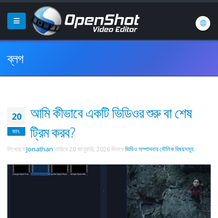
ব্লগ
আমি কীভাবে একটি ভিডিওর শুরু বা শেষ
20
ট্রিম করব?
জান.
লিখেছেন
Jonathan
তারিখে
20 জানুয়ারি, 2026
ভিতরে
ভিডিও সম্পাদনার মৌলিক বিষয়সমূহ
.