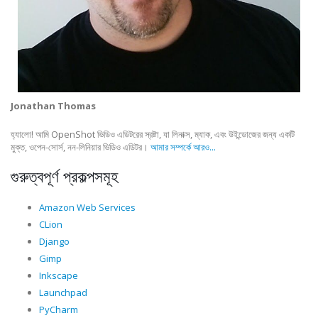
Jonathan Thomas
হ্যালো! আমি OpenShot ভিডিও এডিটরের স্রষ্টা, যা লিনাক্স, ম্যাক, এবং উইন্ডোজের জন্য একটি
মুক্ত, ওপেন-সোর্স, নন-লিনিয়ার ভিডিও এডিটর।
আমার সম্পর্কে আরও...
গুরুত্বপূর্ণ প্রকল্পসমূহ
Amazon Web Services
CLion
Django
Gimp
Inkscape
Launchpad
PyCharm