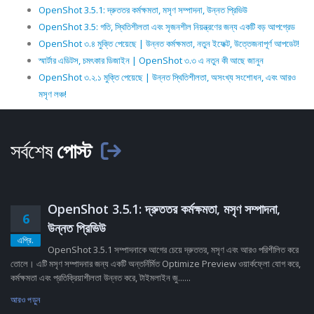
OpenShot 3.5.1: দ্রুততর কর্মক্ষমতা, মসৃণ সম্পাদনা, উন্নত প্রিভিউ
OpenShot 3.5: গতি, স্থিতিশীলতা এবং সৃজনশীল নিয়ন্ত্রণের জন্য একটি বড় আপগ্রেড
OpenShot ৩.৪ মুক্তি পেয়েছে | উন্নত কর্মক্ষমতা, নতুন ইফেক্ট, উত্তেজনাপূর্ণ আপডেট!
স্মার্টার এডিটস, চমৎকার ডিজাইন | OpenShot ৩.৩ এ নতুন কী আছে জানুন
OpenShot ৩.২.১ মুক্তি পেয়েছে | উন্নত স্থিতিশীলতা, অসংখ্য সংশোধন, এবং আরও
মসৃণ লঞ্চ!
সর্বশেষ
পোস্ট
OpenShot 3.5.1: দ্রুততর কর্মক্ষমতা, মসৃণ সম্পাদনা,
6
উন্নত প্রিভিউ
এপ্রি.
OpenShot 3.5.1 সম্পাদনাকে আগের চেয়ে দ্রুততর, মসৃণ এবং আরও পরিশীলিত করে
তোলে। এটি মসৃণ সম্পাদনার জন্য একটি অন্তর্নির্মিত Optimize Preview ওয়ার্কফ্লো যোগ করে,
কর্মক্ষমতা এবং প্রতিক্রিয়াশীলতা উন্নত করে, টাইমলাইন জু......
আরও পড়ুন