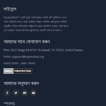
লাইসেন্স
OpenShot™ একটি মুক্ত সফটওয়্যার: আপনি এটি পুনর্বিতরণ এবং/
অথবা পরিবর্তন করতে পারেন GNU সাধারণ পাবলিক লাইসেন্সের শর্তাবলী
অনুযায়ী, যা ফ্রি সফটওয়্যার ফাউন্ডেশন দ্বারা প্রকাশিত হয়েছে, লাইসেন্সের
৩য় সংস্করণ অথবা (আপনার পছন্দমতো) পরবর্তী কোনো সংস্করণ।
আমাদের সাথে যোগাযোগ করুন
ঠিকানা:
2931 Ridge Rd #101, Rockwall, TX 75032, United States
ইমেইল:
support@openshot.org
সহায়তা:
ইমেইল
·
ফোরাম
·
ডিসকর্ড
আমাদের অনুসরণ করুন
স্পনসর