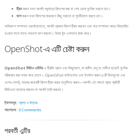
ট্রিম
করুন যখন আপনি শুধুমাত্র ক্লিপের শুরু বা শেষ থেকে ফুটেজ সরাতে চান।
ভাগ
করুন যখন ক্লিপের মাঝখানে কিছু সরানো বা পুনর্বিন্যাস করতে চান।
অধিকাংশ সম্পাদনা ওয়ার্কফ্লোতে, আপনি প্রথমে ক্লিপ ট্রিম করবেন এবং পরে সম্পাদনা আরও বিস্তারিত
হওয়ার সাথে সাথে সেগুলো ভাগ করবেন। উভয় টুল একসাথে কাজ করে।
OpenShot-এ এটি চেষ্টা করুন
OpenShot ভিডিও এডিটর
-এ ট্রিমিং দ্রুত এবং ভিজ্যুয়াল, যা জটিল মেনু বা সেটিংস ছাড়াই ফুটেজ
পরিষ্কার করা সহজ করে তোলে। OpenShot ডাউনলোড এবং ইনস্টল করুন (এটি বিনামূল্যে এবং
ওপেন-সোর্স), তারপর কয়েকটি ক্লিপ ট্রিম করার অনুশীলন করুন—আপনি এই দক্ষতা প্রায় প্রতিটি
ভিডিওতে ব্যবহার করবেন যা আপনি তৈরি করবেন।
ট্যাগসমূহ
:
প্রশ্ন ও উত্তর
আলোচনা
:
0 Comments
পরবর্তী এন্ট্রি