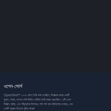
ওপেন-সোর্স
OpenShot™ ২০০৮ সালে তৈরি করা হয়েছিল, লিনাক্সের জন্য একটি
মুক্ত, সহজ, ওপেন-সোর্স ভিডিও এডিটর তৈরি করার প্রচেষ্টায়। এটি এখন
লিনাক্স, ম্যাক, এবং উইন্ডোজে উপলব্ধ, লক্ষ লক্ষ বার ডাউনলোড হয়েছে, এবং
একটি প্রকল্প হিসেবে বৃদ্ধি পাচ্ছে!