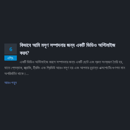
কিভাবে আমি মসৃণ সম্পাদনার জন্য একটি ভিডিও অপ্টিমাইজ
6
করব?
এপ্রি.
একটি ভিডিও অপ্টিমাইজ করলে সম্পাদনার জন্য একটি ছোট এবং দ্রুত সংস্করণ তৈরি হয়,
যাতে প্লেব্যাক, স্ক্রাবিং, ট্রিমিং এবং প্রিভিউ আরও মসৃণ হয় এবং আপনার চূড়ান্ত এক্সপোর্টের গুণগত মান
অপরিবর্তিত থাকে।...
আরও পড়ুন