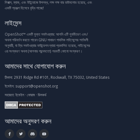
লিনাক্স, ম্যাক, এবং উইন্ডোজে উপলব্ধ, লক্ষ লক্ষ বার ডাউনলোড হয়েছে, এবং
একটি প্রকল্প হিসেবে বৃদ্ধি পাচ্ছে!
লাইসেন্স
OpenShot™ একটি মুক্ত সফটওয়্যার: আপনি এটি পুনর্বিতরণ এবং/
অথবা পরিবর্তন করতে পারেন GNU সাধারণ পাবলিক লাইসেন্সের শর্তাবলী
অনুযায়ী, যা ফ্রি সফটওয়্যার ফাউন্ডেশন দ্বারা প্রকাশিত হয়েছে, লাইসেন্সের
৩য় সংস্করণ অথবা (আপনার পছন্দমতো) পরবর্তী কোনো সংস্করণ।
আমাদের সাথে যোগাযোগ করুন
ঠিকানা:
2931 Ridge Rd #101, Rockwall, TX 75032, United States
ইমেইল:
support@openshot.org
সহায়তা:
ইমেইল
·
ফোরাম
·
ডিসকর্ড
আমাদের অনুসরণ করুন