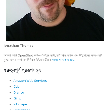
Jonathan Thomas
হ্যালো! আমি OpenShot ভিডিও এডিটরের স্রষ্টা, যা লিনাক্স, ম্যাক, এবং উইন্ডোজের জন্য একটি
মুক্ত, ওপেন-সোর্স, নন-লিনিয়ার ভিডিও এডিটর।
আমার সম্পর্কে আরও...
গুরুত্বপূর্ণ প্রকল্পসমূহ
Amazon Web Services
CLion
Django
Gimp
Inkscape