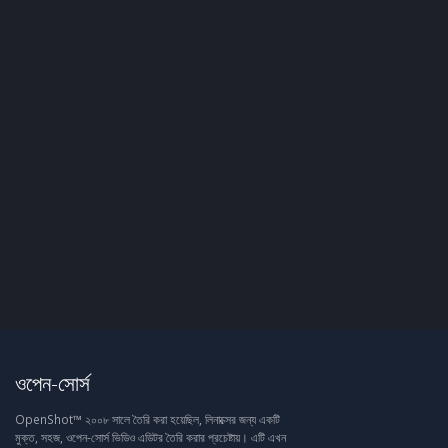
ওপেন-সোর্স
OpenShot™ ২০০৮ সালে তৈরি করা হয়েছিল, লিনাক্সের জন্য একটি
মুক্ত, সহজ, ওপেন-সোর্স ভিডিও এডিটর তৈরি করার প্রচেষ্টায়। এটি এখন