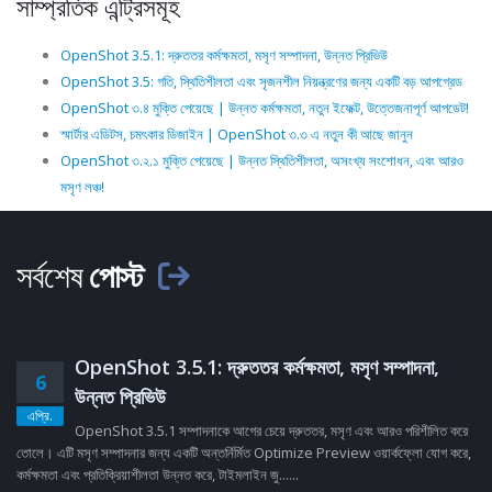
সাম্প্রতিক এন্ট্রিসমূহ
OpenShot 3.5.1: দ্রুততর কর্মক্ষমতা, মসৃণ সম্পাদনা, উন্নত প্রিভিউ
OpenShot 3.5: গতি, স্থিতিশীলতা এবং সৃজনশীল নিয়ন্ত্রণের জন্য একটি বড় আপগ্রেড
OpenShot ৩.৪ মুক্তি পেয়েছে | উন্নত কর্মক্ষমতা, নতুন ইফেক্ট, উত্তেজনাপূর্ণ আপডেট!
স্মার্টার এডিটস, চমৎকার ডিজাইন | OpenShot ৩.৩ এ নতুন কী আছে জানুন
OpenShot ৩.২.১ মুক্তি পেয়েছে | উন্নত স্থিতিশীলতা, অসংখ্য সংশোধন, এবং আরও
মসৃণ লঞ্চ!
সর্বশেষ
পোস্ট
OpenShot 3.5.1: দ্রুততর কর্মক্ষমতা, মসৃণ সম্পাদনা,
6
উন্নত প্রিভিউ
এপ্রি.
OpenShot 3.5.1 সম্পাদনাকে আগের চেয়ে দ্রুততর, মসৃণ এবং আরও পরিশীলিত করে
তোলে। এটি মসৃণ সম্পাদনার জন্য একটি অন্তর্নির্মিত Optimize Preview ওয়ার্কফ্লো যোগ করে,
কর্মক্ষমতা এবং প্রতিক্রিয়াশীলতা উন্নত করে, টাইমলাইন জু......