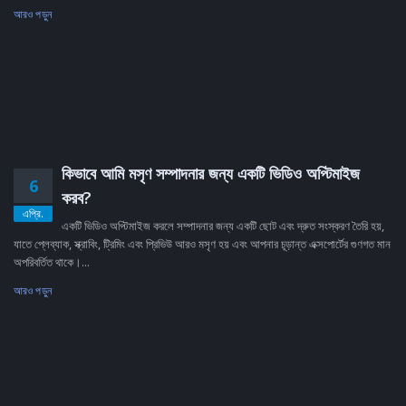
আরও পড়ুন
কিভাবে আমি মসৃণ সম্পাদনার জন্য একটি ভিডিও অপ্টিমাইজ
6
করব?
এপ্রি.
একটি ভিডিও অপ্টিমাইজ করলে সম্পাদনার জন্য একটি ছোট এবং দ্রুত সংস্করণ তৈরি হয়,
যাতে প্লেব্যাক, স্ক্রাবিং, ট্রিমিং এবং প্রিভিউ আরও মসৃণ হয় এবং আপনার চূড়ান্ত এক্সপোর্টের গুণগত মান
অপরিবর্তিত থাকে।...
আরও পড়ুন