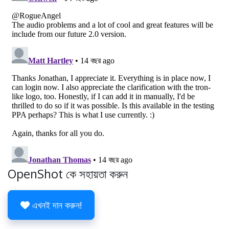
OpenShot কে সহায়তা করুন
এখনই দান করুন!