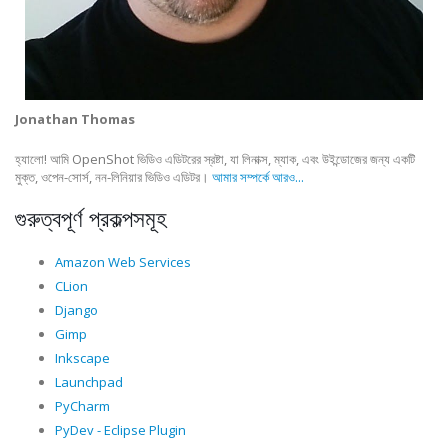
Jonathan Thomas
হ্যালো! আমি OpenShot ভিডিও এডিটরের স্রষ্টা, যা লিনাক্স, ম্যাক, এবং উইন্ডোজের জন্য একটি
মুক্ত, ওপেন-সোর্স, নন-লিনিয়ার ভিডিও এডিটর।
আমার সম্পর্কে আরও...
গুরুত্বপূর্ণ প্রকল্পসমূহ
Amazon Web Services
CLion
Django
Gimp
Inkscape
Launchpad
PyCharm
PyDev - Eclipse Plugin