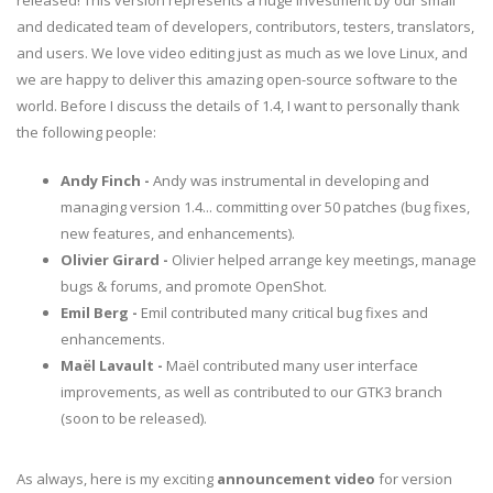
released! This version represents a huge investment by our small
and dedicated team of developers, contributors, testers, translators,
and users. We love video editing just as much as we love Linux, and
we are happy to deliver this amazing open-source software to the
world. Before I discuss the details of 1.4, I want to personally thank
the following people:
Andy Finch -
Andy was instrumental in developing and
managing version 1.4... committing over 50 patches (bug fixes,
new features, and enhancements).
Olivier Girard -
Olivier helped arrange key meetings, manage
bugs & forums, and promote OpenShot.
Emil Berg -
Emil contributed many critical bug fixes and
enhancements.
Maël Lavault -
Maël contributed many user interface
improvements, as well as contributed to our GTK3 branch
(soon to be released).
As always, here is my exciting
announcement video
for version