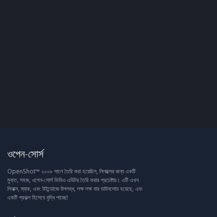
ওপেন-সোর্স
OpenShot™ ২০০৮ সালে তৈরি করা হয়েছিল, লিনাক্সের জন্য একটি
মুক্ত, সহজ, ওপেন-সোর্স ভিডিও এডিটর তৈরি করার প্রচেষ্টায়। এটি এখন
লিনাক্স, ম্যাক, এবং উইন্ডোজে উপলব্ধ, লক্ষ লক্ষ বার ডাউনলোড হয়েছে, এবং
একটি প্রকল্প হিসেবে বৃদ্ধি পাচ্ছে!