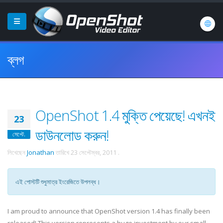
ব্লগ
OpenShot 1.4 মুক্তি পেয়েছে! এখনই
23
ডাউনলোড করুন!
সেপ্টে.
লিখেছেন
Jonathan
তারিখে
23 সেপ্টেম্বর, 2011
.
এই পোস্টটি শুধুমাত্র ইংরেজিতে উপলব্ধ।
I am proud to announce that OpenShot version 1.4 has finally been