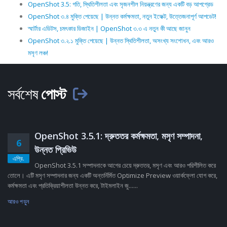
OpenShot 3.5: গতি, স্থিতিশীলতা এবং সৃজনশীল নিয়ন্ত্রণের জন্য একটি বড় আপগ্রেড
OpenShot ৩.৪ মুক্তি পেয়েছে | উন্নত কর্মক্ষমতা, নতুন ইফেক্ট, উত্তেজনাপূর্ণ আপডেট!
স্মার্টার এডিটস, চমৎকার ডিজাইন | OpenShot ৩.৩ এ নতুন কী আছে জানুন
OpenShot ৩.২.১ মুক্তি পেয়েছে | উন্নত স্থিতিশীলতা, অসংখ্য সংশোধন, এবং আরও
মসৃণ লঞ্চ!
সর্বশেষ
পোস্ট
OpenShot 3.5.1: দ্রুততর কর্মক্ষমতা, মসৃণ সম্পাদনা,
6
উন্নত প্রিভিউ
এপ্রি.
OpenShot 3.5.1 সম্পাদনাকে আগের চেয়ে দ্রুততর, মসৃণ এবং আরও পরিশীলিত করে
তোলে। এটি মসৃণ সম্পাদনার জন্য একটি অন্তর্নির্মিত Optimize Preview ওয়ার্কফ্লো যোগ করে,
কর্মক্ষমতা এবং প্রতিক্রিয়াশীলতা উন্নত করে, টাইমলাইন জু......
আরও পড়ুন