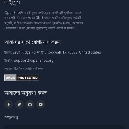
লাইসেন্স
OpenShot™ একটি মুক্ত সফটওয়্যার: আপনি এটি পুনর্বিতরণ এবং/
অথবা পরিবর্তন করতে পারেন GNU সাধারণ পাবলিক লাইসেন্সের শর্তাবলী
অনুযায়ী, যা ফ্রি সফটওয়্যার ফাউন্ডেশন দ্বারা প্রকাশিত হয়েছে, লাইসেন্সের
৩য় সংস্করণ অথবা (আপনার পছন্দমতো) পরবর্তী কোনো সংস্করণ।
আমাদের সাথে যোগাযোগ করুন
ঠিকানা:
2931 Ridge Rd #101, Rockwall, TX 75032, United States
ইমেইল:
support@openshot.org
সহায়তা:
ইমেইল
·
ফোরাম
·
ডিসকর্ড
আমাদের অনুসরণ করুন
স্পনসর