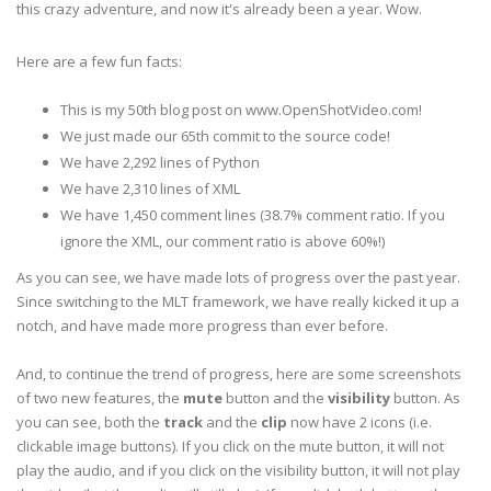
this crazy adventure, and now it's already been a year. Wow.
Here are a few fun facts:
This is my 50
th
blog post on www.OpenShotVideo.com!
We just made our 65
th
commit to the source code!
We have 2,292 lines of Python
We have 2,310 lines of XML
We have 1,450 comment lines (38.7% comment ratio. If you
ignore the XML, our comment ratio is above 60%!)
As you can see, we have made lots of progress over the past year.
Since switching to the
MLT
framework, we have really kicked it up a
notch, and have made more progress than ever before.
And, to continue the trend of progress, here are some screenshots
of two new features, the
mute
button and the
visibility
button. As
you can see, both the
track
and the
clip
now have 2 icons (i.e.
clickable
image buttons). If you click on the mute button, it will not
play the audio, and if you click on the visibility button, it will not play