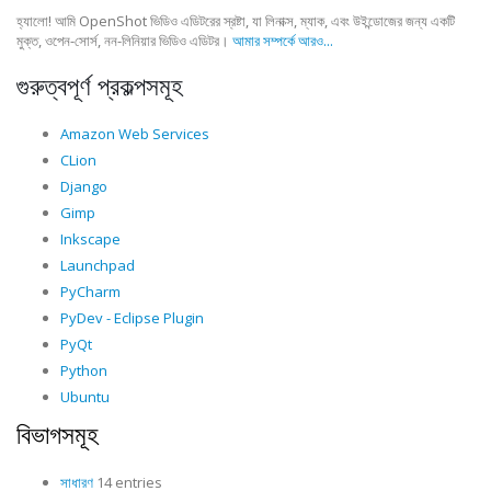
হ্যালো! আমি OpenShot ভিডিও এডিটরের স্রষ্টা, যা লিনাক্স, ম্যাক, এবং উইন্ডোজের জন্য একটি
মুক্ত, ওপেন-সোর্স, নন-লিনিয়ার ভিডিও এডিটর।
আমার সম্পর্কে আরও...
গুরুত্বপূর্ণ প্রকল্পসমূহ
Amazon Web Services
CLion
Django
Gimp
Inkscape
Launchpad
PyCharm
PyDev - Eclipse Plugin
PyQt
Python
Ubuntu
বিভাগসমূহ
সাধারণ
14 entries