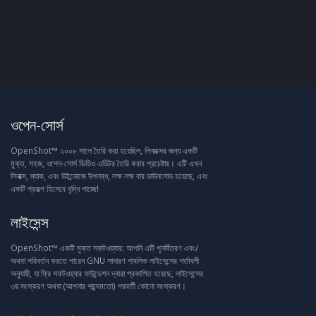
ওপেন-সোর্স
OpenShot™ ২০০৮ সালে তৈরি করা হয়েছিল, লিনাক্সের জন্য একটি
মুক্ত, সহজ, ওপেন-সোর্স ভিডিও এডিটর তৈরি করার প্রচেষ্টায়। এটি এখন
লিনাক্স, ম্যাক, এবং উইন্ডোজে উপলব্ধ, লক্ষ লক্ষ বার ডাউনলোড হয়েছে, এবং
একটি প্রকল্প হিসেবে বৃদ্ধি পাচ্ছে!
লাইসেন্স
OpenShot™ একটি মুক্ত সফটওয়্যার: আপনি এটি পুনর্বিতরণ এবং/
অথবা পরিবর্তন করতে পারেন GNU সাধারণ পাবলিক লাইসেন্সের শর্তাবলী
অনুযায়ী, যা ফ্রি সফটওয়্যার ফাউন্ডেশন দ্বারা প্রকাশিত হয়েছে, লাইসেন্সের
৩য় সংস্করণ অথবা (আপনার পছন্দমতো) পরবর্তী কোনো সংস্করণ।