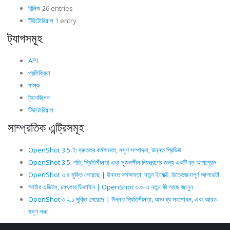
রিলিজ
26 entries
টিউটোরিয়াল
1 entry
ট্যাগসমূহ
API
প্রতিক্রিয়া
মাস্ক
ট্রানজিশন
টিউটোরিয়াল
সাম্প্রতিক এন্ট্রিসমূহ
OpenShot 3.5.1: দ্রুততর কর্মক্ষমতা, মসৃণ সম্পাদনা, উন্নত প্রিভিউ
OpenShot 3.5: গতি, স্থিতিশীলতা এবং সৃজনশীল নিয়ন্ত্রণের জন্য একটি বড় আপগ্রেড
OpenShot ৩.৪ মুক্তি পেয়েছে | উন্নত কর্মক্ষমতা, নতুন ইফেক্ট, উত্তেজনাপূর্ণ আপডেট!
স্মার্টার এডিটস, চমৎকার ডিজাইন | OpenShot ৩.৩ এ নতুন কী আছে জানুন
OpenShot ৩.২.১ মুক্তি পেয়েছে | উন্নত স্থিতিশীলতা, অসংখ্য সংশোধন, এবং আরও
মসৃণ লঞ্চ!