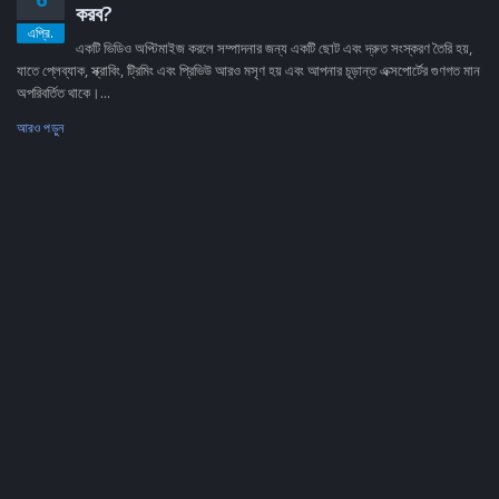
করব?
এপ্রি.
একটি ভিডিও অপ্টিমাইজ করলে সম্পাদনার জন্য একটি ছোট এবং দ্রুত সংস্করণ তৈরি হয়,
যাতে প্লেব্যাক, স্ক্রাবিং, ট্রিমিং এবং প্রিভিউ আরও মসৃণ হয় এবং আপনার চূড়ান্ত এক্সপোর্টের গুণগত মান
অপরিবর্তিত থাকে।...
আরও পড়ুন