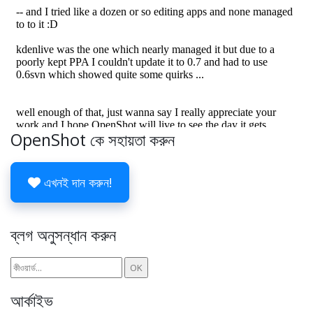
OpenShot কে সহায়তা করুন
এখনই দান করুন!
ব্লগ অনুসন্ধান করুন
আর্কাইভ