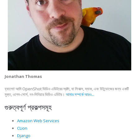
Jonathan Thomas
হ্যালো! আমি OpenShot ভিডিও এডিটরের স্রষ্টা, যা লিনাক্স, ম্যাক, এবং উইন্ডোজের জন্য একটি
মুক্ত, ওপেন-সোর্স, নন-লিনিয়ার ভিডিও এডিটর।
আমার সম্পর্কে আরও...
গুরুত্বপূর্ণ প্রকল্পসমূহ
Amazon Web Services
CLion
Django