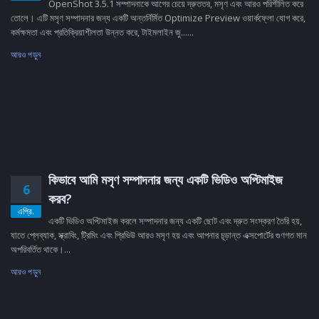
OpenShot 3.5.1 সম্পাদনাকে আগের চেয়ে দ্রুততর, মসৃণ এবং আরও পরিশীলিত করে
তোলে। এটি মসৃণ সম্পাদনার জন্য একটি অন্তর্নির্মিত Optimize Preview ওয়ার্কফ্লো যোগ করে,
কর্মক্ষমতা এবং প্রতিক্রিয়াশীলতা উন্নত করে, টাইমলাইন জু......
আরও পড়ুন
কিভাবে আমি মসৃণ সম্পাদনার জন্য একটি ভিডিও অপ্টিমাইজ
6
করব?
এপ্রি.
একটি ভিডিও অপ্টিমাইজ করলে সম্পাদনার জন্য একটি ছোট এবং দ্রুত সংস্করণ তৈরি হয়,
যাতে প্লেব্যাক, স্ক্রাবিং, ট্রিমিং এবং প্রিভিউ আরও মসৃণ হয় এবং আপনার চূড়ান্ত এক্সপোর্টের গুণগত মান
অপরিবর্তিত থাকে।...
আরও পড়ুন