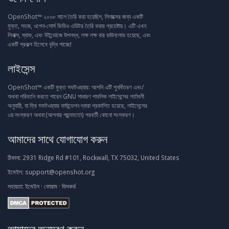
OpenShot™ ২০০৮ সালে তৈরি করা হয়েছিল, লিনাক্সের জন্য একটি
মুক্ত, সহজ, ওপেন-সোর্স ভিডিও এডিটর তৈরি করার প্রচেষ্টায়। এটি এখন
লিনাক্স, ম্যাক, এবং উইন্ডোজে উপলব্ধ, লক্ষ লক্ষ বার ডাউনলোড হয়েছে, এবং
একটি প্রকল্প হিসেবে বৃদ্ধি পাচ্ছে!
লাইসেন্স
OpenShot™ একটি মুক্ত সফটওয়্যার: আপনি এটি পুনর্বিতরণ এবং/
অথবা পরিবর্তন করতে পারেন GNU সাধারণ পাবলিক লাইসেন্সের শর্তাবলী
অনুযায়ী, যা ফ্রি সফটওয়্যার ফাউন্ডেশন দ্বারা প্রকাশিত হয়েছে, লাইসেন্সের
৩য় সংস্করণ অথবা (আপনার পছন্দমতো) পরবর্তী কোনো সংস্করণ।
আমাদের সাথে যোগাযোগ করুন
ঠিকানা:
2931 Ridge Rd #101, Rockwall, TX 75032, United States
ইমেইল:
support@openshot.org
সহায়তা:
ইমেইল
·
ফোরাম
·
ডিসকর্ড
আমাদের অনুসরণ করুন