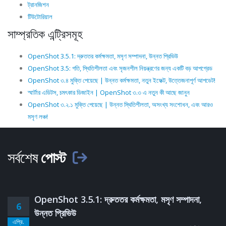
ট্রানজিশন
টিউটোরিয়াল
সাম্প্রতিক এন্ট্রিসমূহ
OpenShot 3.5.1: দ্রুততর কর্মক্ষমতা, মসৃণ সম্পাদনা, উন্নত প্রিভিউ
OpenShot 3.5: গতি, স্থিতিশীলতা এবং সৃজনশীল নিয়ন্ত্রণের জন্য একটি বড় আপগ্রেড
OpenShot ৩.৪ মুক্তি পেয়েছে | উন্নত কর্মক্ষমতা, নতুন ইফেক্ট, উত্তেজনাপূর্ণ আপডেট!
স্মার্টার এডিটস, চমৎকার ডিজাইন | OpenShot ৩.৩ এ নতুন কী আছে জানুন
OpenShot ৩.২.১ মুক্তি পেয়েছে | উন্নত স্থিতিশীলতা, অসংখ্য সংশোধন, এবং আরও
মসৃণ লঞ্চ!
সর্বশেষ
পোস্ট
OpenShot 3.5.1: দ্রুততর কর্মক্ষমতা, মসৃণ সম্পাদনা,
6
উন্নত প্রিভিউ
এপ্রি.