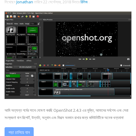
লিখেছেন
Jonathan
তারিখে
22 সেপ্টেম্বর, 2018
ভিতরে
রিলিজ
.
আমি অত্যন্ত গর্বের সাথে ঘোষণা করছি OpenShot 2.4.3 এর মুক্তি, আমাদের সর্বশেষ এবং সেরা
সংস্করণ! বাগ রিপোর্ট, উন্নতি, অনুবাদ এবং ফিক্সে অবদান রাখার জন্য কমিউনিটিকে অনেক ধন্যবাদ!
পড়া চালিয়ে যান