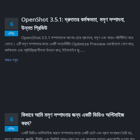
OpenShot 3.5.1: দ্রুততর কর্মক্ষমতা, মসৃণ সম্পাদনা,
6
উন্নত প্রিভিউ
এপ্রি.
OpenShot 3.5.1 সম্পাদনাকে আগের চেয়ে দ্রুততর, মসৃণ এবং আরও পরিশীলিত করে
তোলে। এটি মসৃণ সম্পাদনার জন্য একটি অন্তর্নির্মিত Optimize Preview ওয়ার্কফ্লো যোগ করে,
কর্মক্ষমতা এবং প্রতিক্রিয়াশীলতা উন্নত করে, টাইমলাইন জু......
আরও পড়ুন
কিভাবে আমি মসৃণ সম্পাদনার জন্য একটি ভিডিও অপ্টিমাইজ
6
করব?
এপ্রি.
একটি ভিডিও অপ্টিমাইজ করলে সম্পাদনার জন্য একটি ছোট এবং দ্রুত সংস্করণ তৈরি হয়,
যাতে প্লেব্যাক, স্ক্রাবিং, ট্রিমিং এবং প্রিভিউ আরও মসৃণ হয় এবং আপনার চূড়ান্ত এক্সপোর্টের গুণগত মান