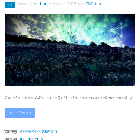
লিখেছেন
Jonathan
তারিখে
2 মার্চ, 2018
ভিতরে
টিউটোরিয়াল
.
মার্চ
OpenShot ভিডিও এডিটরে মাস্ক এবং ট্রানজিশন কীভাবে কাজ করে তার একটি হাতে-কলমে দৃষ্টান্ত!
পড়া চালিয়ে যান
ট্যাগসমূহ
:
মাস্ক
ট্রানজিশন
টিউটোরিয়াল
আলোচনা
:
4 Comments