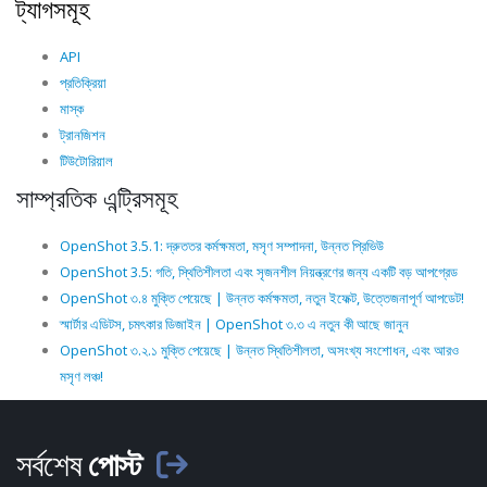
ট্যাগসমূহ
API
প্রতিক্রিয়া
মাস্ক
ট্রানজিশন
টিউটোরিয়াল
সাম্প্রতিক এন্ট্রিসমূহ
OpenShot 3.5.1: দ্রুততর কর্মক্ষমতা, মসৃণ সম্পাদনা, উন্নত প্রিভিউ
OpenShot 3.5: গতি, স্থিতিশীলতা এবং সৃজনশীল নিয়ন্ত্রণের জন্য একটি বড় আপগ্রেড
OpenShot ৩.৪ মুক্তি পেয়েছে | উন্নত কর্মক্ষমতা, নতুন ইফেক্ট, উত্তেজনাপূর্ণ আপডেট!
স্মার্টার এডিটস, চমৎকার ডিজাইন | OpenShot ৩.৩ এ নতুন কী আছে জানুন
OpenShot ৩.২.১ মুক্তি পেয়েছে | উন্নত স্থিতিশীলতা, অসংখ্য সংশোধন, এবং আরও
মসৃণ লঞ্চ!
সর্বশেষ
পোস্ট