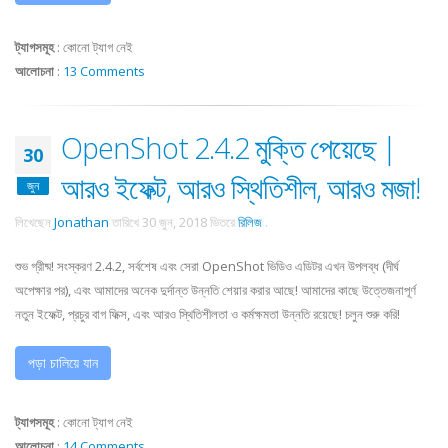
ট্যাগসমূহ
:
কোনো ট্যাগ নেই
আলোচনা
:
13 Comments
OpenShot 2.4.2 মুক্তি পেয়েছে |
30
আরও ইফেক্ট, আরও স্থিতিশীল, আরও মজা!
জুন
লিখেছেন
Jonathan
তারিখে
30 জুন, 2018
ভিতরে
রিলিজ
.
শুভ গ্রীষ্ম! সংস্করণ 2.4.2, সর্বশেষ এবং সেরা OpenShot ভিডিও এডিটর এখন উপলব্ধ (দীর্ঘ
অপেক্ষার পর), এবং আমাদের অনেক দুর্দান্ত উন্নতি শেয়ার করার আছে! আমাদের কাছে উত্তেজনাপূর্ণ
নতুন ইফেক্ট, প্রচুর বাগ ফিক্স, এবং আরও স্থিতিশীলতা ও কর্মক্ষমতা উন্নতি রয়েছে! চলুন শুরু করি!
পড়া চালিয়ে যান
ট্যাগসমূহ
:
কোনো ট্যাগ নেই
আলোচনা
:
14 Comments