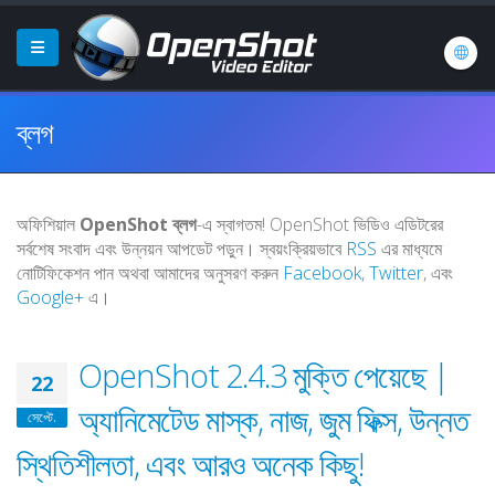
ব্লগ
অফিশিয়াল
OpenShot ব্লগ
-এ স্বাগতম! OpenShot ভিডিও এডিটরের
সর্বশেষ সংবাদ এবং উন্নয়ন আপডেট পড়ুন। স্বয়ংক্রিয়ভাবে
RSS
এর মাধ্যমে
নোটিফিকেশন পান অথবা আমাদের অনুসরণ করুন
Facebook
,
Twitter
, এবং
Google+
এ।
OpenShot 2.4.3 মুক্তি পেয়েছে |
22
অ্যানিমেটেড মাস্ক, নাজ, জুম ফিক্স, উন্নত
সেপ্টে.
স্থিতিশীলতা, এবং আরও অনেক কিছু!