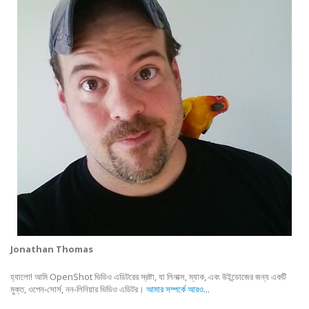
Jonathan Thomas
হ্যালো! আমি OpenShot ভিডিও এডিটরের স্রষ্টা, যা লিনাক্স, ম্যাক, এবং উইন্ডোজের জন্য একটি
মুক্ত, ওপেন-সোর্স, নন-লিনিয়ার ভিডিও এডিটর।
আমার সম্পর্কে আরও...