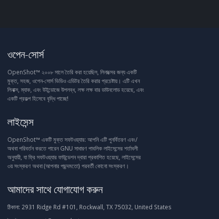
ওপেন-সোর্স
OpenShot™ ২০০৮ সালে তৈরি করা হয়েছিল, লিনাক্সের জন্য একটি
মুক্ত, সহজ, ওপেন-সোর্স ভিডিও এডিটর তৈরি করার প্রচেষ্টায়। এটি এখন
লিনাক্স, ম্যাক, এবং উইন্ডোজে উপলব্ধ, লক্ষ লক্ষ বার ডাউনলোড হয়েছে, এবং
একটি প্রকল্প হিসেবে বৃদ্ধি পাচ্ছে!
লাইসেন্স
OpenShot™ একটি মুক্ত সফটওয়্যার: আপনি এটি পুনর্বিতরণ এবং/
অথবা পরিবর্তন করতে পারেন GNU সাধারণ পাবলিক লাইসেন্সের শর্তাবলী
অনুযায়ী, যা ফ্রি সফটওয়্যার ফাউন্ডেশন দ্বারা প্রকাশিত হয়েছে, লাইসেন্সের
৩য় সংস্করণ অথবা (আপনার পছন্দমতো) পরবর্তী কোনো সংস্করণ।
আমাদের সাথে যোগাযোগ করুন
ঠিকানা:
2931 Ridge Rd #101, Rockwall, TX 75032, United States