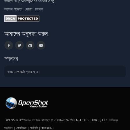
ইমেইল:
support@openshot.org
সহায়তা:
ইমেইল
·
ফোরাম
·
ডিসকর্ড
আমাদের অনুসরণ করুন
স্পনসর
আমাদের পরবর্তী স্পন্সর হোন।
OPENSHOT™ ভিডিও সম্পাদক. কপিরাইট © 2008-2026
OPENSHOT STUDIOS, LLC
. সর্বস্বত্ব
সংরক্ষিত |
গোপনীয়তা
|
শর্তাবলী
|
বাংলা (BN)